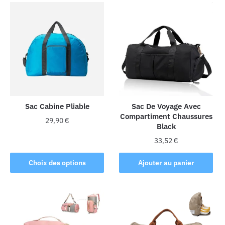
Sac Cabine Pliable
Sac De Voyage Avec
Compartiment Chaussures
29,90
€
Black
Ce
33,52
€
produit
Choix des options
Ajouter au panier
a
plusieurs
variations.
Les
options
peuvent