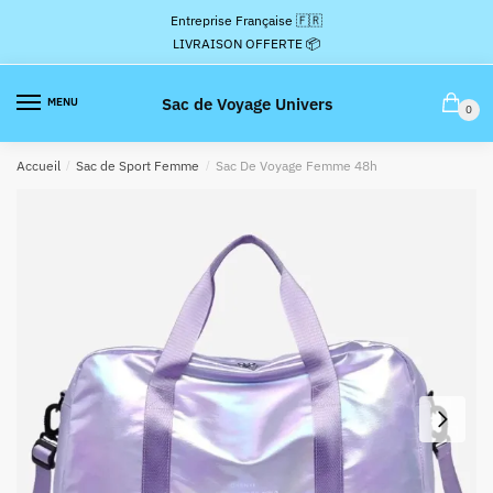
Passer
Aller
Entreprise Française 🇫🇷
à
au
LIVRAISON OFFERTE 📦
la
contenu
navigation
Sac de Voyage Univers
MENU
0
Accueil
/
Sac de Sport Femme
/
Sac De Voyage Femme 48h