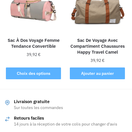
être
choisies
sur
la
page
Sac À Dos Voyage Femme
Sac De Voyage Avec
du
Tendance Convertible
Compartiment Chaussures
produit
Happy Travel Camel
39,92
€
39,92
€
Ce
produit
Choix des options
Ajouter au panier
a
plusieurs
variations.
Les
Livraison gratuite
Sur toutes les commandes
options
peuvent
Retours faciles
être
14 jours à la réception de votre colis pour changer d'avis
choisies