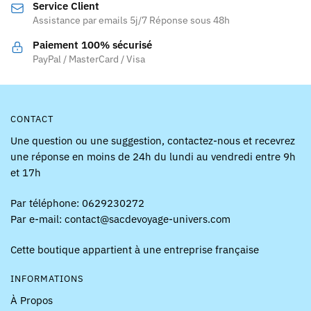
Service Client
sur
Assistance par emails 5j/7 Réponse sous 48h
la
page
Paiement 100% sécurisé
PayPal / MasterCard / Visa
du
produit
CONTACT
Une question ou une suggestion, contactez-nous et recevrez
une réponse en moins de 24h du lundi au vendredi entre 9h
et 17h
Par téléphone: 0629230272
Par e-mail: contact@sacdevoyage-univers.com
Cette boutique appartient à une entreprise française
INFORMATIONS
À Propos