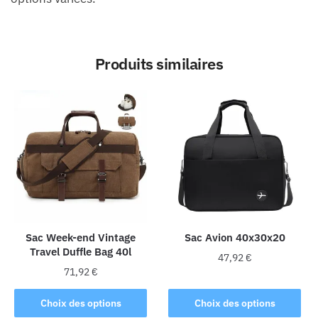
Produits similaires
Sac Week-end Vintage
Sac Avion 40x30x20
Travel Duffle Bag 40l
47,92
€
71,92
€
Ce
Ce
produit
Choix des options
Choix des options
produit