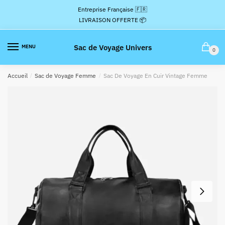
Passer
Aller
Entreprise Française 🇫🇷
à
au
LIVRAISON OFFERTE 📦
la
contenu
navigation
Sac de Voyage Univers
MENU
0
Accueil
/
Sac de Voyage Femme
/
Sac De Voyage En Cuir Vintage Femme