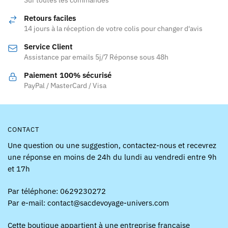
Sur toutes les commandes
options
peuvent
Retours faciles
être
14 jours à la réception de votre colis pour changer d'avis
choisies
Service Client
sur
Assistance par emails 5j/7 Réponse sous 48h
la
page
Paiement 100% sécurisé
PayPal / MasterCard / Visa
du
produit
CONTACT
Une question ou une suggestion, contactez-nous et recevrez
une réponse en moins de 24h du lundi au vendredi entre 9h
et 17h
Par téléphone: 0629230272
Par e-mail: contact@sacdevoyage-univers.com
Cette boutique appartient à une entreprise française