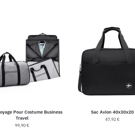
Voyage Pour Costume Business
Sac Avion 40x30x20
Travel
47,92
€
99,90
€
Ce