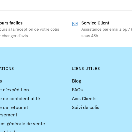
Ce
produit
produit
a
a
plusieurs
ours faciles
Service Client
plusieurs
variations
ours à la réception de votre colis
Assistance par emails 5j/7
variations.
Les
 changer d'avis
sous 48h
Les
options
options
peuvent
peuvent
être
être
choisies
choisies
ATIONS
LIENS UTILES
sur
sur
la
s
Blog
la
page
e d’expédition
FAQs
page
du
du
e de confidentialité
Avis Clients
produit
produit
e de retour et
Suivi de colis
rsement
ons générale de vente