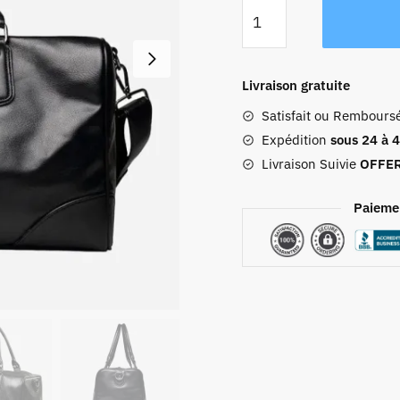
quantité
de
Sac
De
Livraison gratuite
Voyage
Satisfait ou Rembours
Cuir
Femme
Expédition
sous 24 à 
Livraison Suivie
OFFE
Paieme