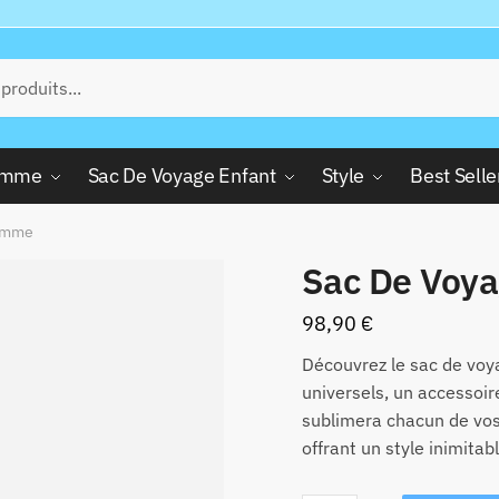
Femme
Sac De Voyage Enfant
Style
Best Selle
Femme
Sac De Voy
98,90
€
Découvrez le sac de voy
universels, un accessoire
sublimera chacun de vo
offrant un style inimitabl