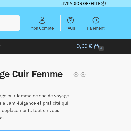
LIVRAISON OFFERTE 📦
Mon Compte
FAQs
Paiement
r
0,00
€
0
age Cuir Femme
age cuir femme de sac de voyage
 alliant élégance et praticité qui
s déplacements tout en vous
e.