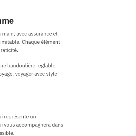
emme
 main, avec assurance et
 inimitable. Chaque élément
aticité.
une bandoulière réglable.
oyage, voyager avec style
ui représente un
 qui vous accompagnera dans
ssible.