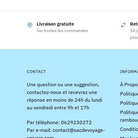
produit
103,92 €
a
à
119,92 €
plusieurs
Livraison gratuite
Ret
variations.
Sur toutes les commandes
14 j
Les
pour
options
peuvent
être
choisies
CONTACT
INFORM
sur
la
Une question ou une suggestion,
À Propo
page
contactez-nous et recevrez une
Politiqu
du
réponse en moins de 24h du lundi
Politiqu
produit
au vendredi entre 9h et 17h
Politiqu
rembou
Par téléphone: 0629230272
Conditi
Par e-mail: contact@sacdevoyage-
univers.com