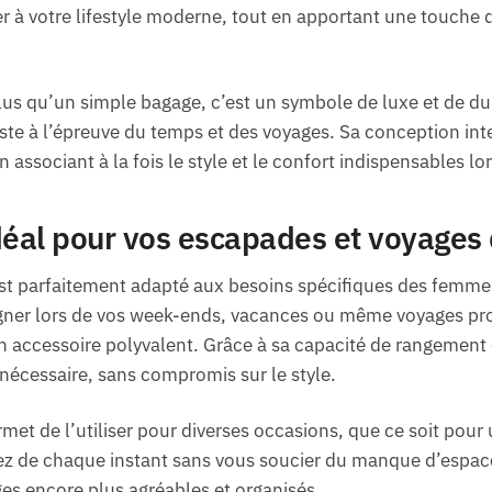
r à votre lifestyle moderne, tout en apportant une touche d
us qu’un simple bagage, c’est un symbole de luxe et de dura
siste à l’épreuve du temps et des voyages. Sa conception in
n associant à la fois le style et le confort indispensables 
al pour vos escapades et voyages d
 parfaitement adapté aux besoins spécifiques des femmes
r lors de vos week-ends, vacances ou même voyages profe
n accessoire polyvalent. Grâce à sa capacité de rangement
écessaire, sans compromis sur le style.
met de l’utiliser pour diverses occasions, que ce soit pour
ez de chaque instant sans vous soucier du manque d’espace
ges encore plus agréables et organisés.