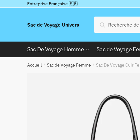
Passer
Aller
Entreprise Française 🇫🇷
à
au
la
contenu
Recherche
Recherche
Sac de Voyage Univers
navigation
pour :
Sac De Voyage Homme
Sac de Voyage 
Accueil
Sac de Voyage Femme
Sac De Voyage Cuir 
/
/