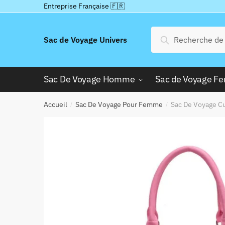
Passer
Aller
Entreprise Française 🇫🇷
à
au
la
contenu
Recherche
Recherche
Sac de Voyage Univers
navigation
pour :
Sac De Voyage Homme
Sac de Voyage 
Accueil
Sac De Voyage Pour Femme
Sac De Voyage C
/
/