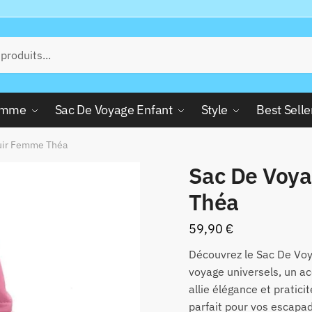
Femme
Sac De Voyage Enfant
Style
Best Selle
uir Femme Théa
Sac De Voy
Théa
59,90
€
Découvrez le Sac De Vo
voyage universels, un ac
allie élégance et pratic
parfait pour vos escapad