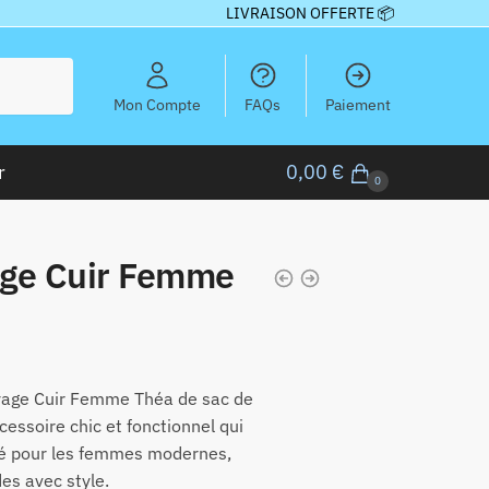
LIVRAISON OFFERTE 📦
Mon Compte
FAQs
Paiement
r
0,00
€
0
age Cuir Femme
yage Cuir Femme Théa de sac de
cessoire chic et fonctionnel qui
ité pour les femmes modernes,
es avec style.