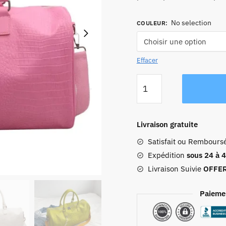
No selection
COULEUR
:
Effacer
quantité
de
Sac
De
Livraison gratuite
Voyage
Satisfait ou Rembours
Cuir
Femme
Expédition
sous 24 à 
Théa
Livraison Suivie
OFFE
Paieme