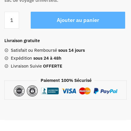
sac de voyage universels.
quantité
Ajouter au panier
de
Sac
De
Livraison gratuite
Voyage
Cuir
Satisfait ou Remboursé
sous 14 jours
Femme
Expédition
sous 24 à 48h
Emy
Livraison Suivie
OFFERTE
Paiement 100% Sécurisé