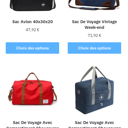
Sac Avion 40x30x20
Sac De Voyage Vintage
Week-end
47,92
€
71,92
€
Ce
Ce
produit
Choix des options
Choix des options
produit
a
a
plusieurs
plusieurs
variations.
variations.
Les
Les
options
options
peuvent
peuvent
être
être
choisies
choisies
sur
sur
la
la
Sac De Voyage Avec
Sac De Voyage Avec
page