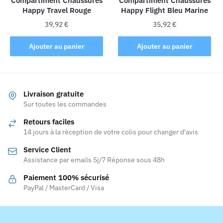
Compartiment Chaussures
Compartiment Chaussures
page
du
Happy Travel Rouge
Happy Flight Bleu Marine
du
produit
produit
39,92
€
35,92
€
Ajouter au panier
Ajouter au panier
Livraison gratuite
Sur toutes les commandes
Retours faciles
14 jours à la réception de votre colis pour changer d'avis
Service Client
Assistance par emails 5j/7 Réponse sous 48h
Paiement 100% sécurisé
PayPal / MasterCard / Visa