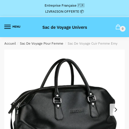
Passer
Aller
Entreprise Française 🇫🇷
à
au
LIVRAISON OFFERTE 📦
la
contenu
navigation
Sac de Voyage Univers
MENU
0
Accueil
/
Sac De Voyage Pour Femme
/
Sac De Voyage Cuir Femme Emy