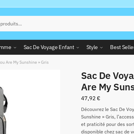
Femme
Sac De Voyage Enfant
Style
Best Selle
ou Are My Sunshine » Gris
Sac De Voya
Are My Suns
47,92
€
Découvrez le Sac De Vo
Sunshine » Gris, l’access
et praticité pour des sor
disponible chez sac de v