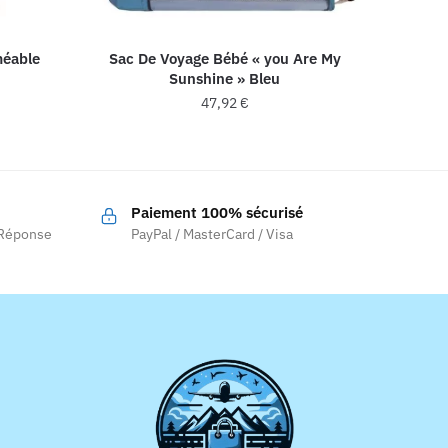
méable
Sac De Voyage Bébé « you Are My
Sunshine » Bleu
47,92
€
Paiement 100% sécurisé
.
 Réponse
PayPal / MasterCard / Visa