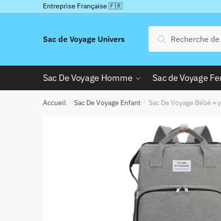
Passer
Aller
Entreprise Française 🇫🇷
à
au
la
contenu
Recherche
Recherche
Sac de Voyage Univers
navigation
pour :
Sac De Voyage Homme
Sac de Voyage 
Accueil
Sac De Voyage Enfant
Sac De Voyage Bébé « y
/
/