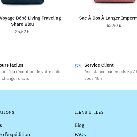
Voyage Bébé Living Traveling
Sac À Dos À Langer Imper
Share Bleu
53,90
€
25,52
€
Ce
produit
a
plusieurs
ours faciles
Service Client
variations
ours à la réception de votre colis
Assistance par emails 5j/7
Les
 changer d'avis
sous 48h
options
peuvent
être
choisies
ATIONS
LIENS UTILES
sur
la
s
Blog
page
e d’expédition
FAQs
du