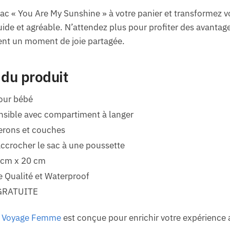
ac « You Are My Sunshine » à votre panier et transformez v
uide et agréable. N’attendez plus pour profiter des avantages
nt un moment de joie partagée.
 du produit
our bébé
ensible avec compartiment à langer
erons et couches
accrocher le sac à une poussette
 cm x 20 cm
e Qualité et Waterproof
GRATUITE
e Voyage Femme
est conçue pour enrichir votre expérience 