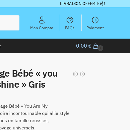
LIVRAISON OFFERTE 📦
Mon Compte
FAQs
Paiement
r
0,00
€
0
ge Bébé « you
hine » Gris
yage Bébé « You Are My
oire incontournable qui allie style
ties en famille réussies,
oyage universels.