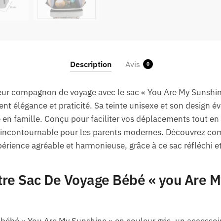
Description
Avis
0
leur compagnon de voyage avec le sac « You Are My Sunshine
ment élégance et praticité. Sa teinte unisexe et son design é
en famille. Conçu pour faciliter vos déplacements tout en 
incontournable pour les parents modernes. Découvrez c
ience agréable et harmonieuse, grâce à ce sac réfléchi et
tre Sac De Voyage Bébé « you Are M
bébé « You Are My Sunshine » en couleur gris, un accessoi