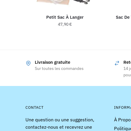
Petit Sac À Langer
Sac De 
47,90
€
Ce
produit
a
plusieurs
Livraison gratuite
Ret
variations.
Sur toutes les commandes
14 j
Les
pour
options
peuvent
être
choisies
CONTACT
INFORM
sur
la
Une question ou une suggestion,
À Propo
page
contactez-nous et recevrez une
Politiqu
du