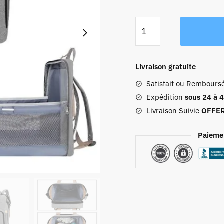
quantité
de
Sac
De
Livraison gratuite
Voyage
Satisfait ou Rembours
Bébé
"you
Expédition
sous 24 à 
Are
Livraison Suivie
OFFE
My
Sunshine"
Paieme
Gris