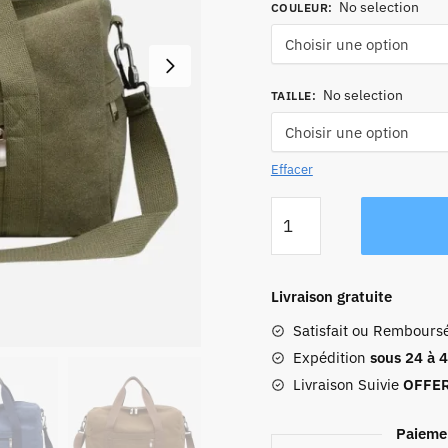
No selection
COULEUR
:
No selection
TAILLE
:
Effacer
quantité
de
Sac
De
Livraison gratuite
Voyage
Satisfait ou Rembours
1
Semaine
Expédition
sous 24 à 
Livraison Suivie
OFFE
Paieme