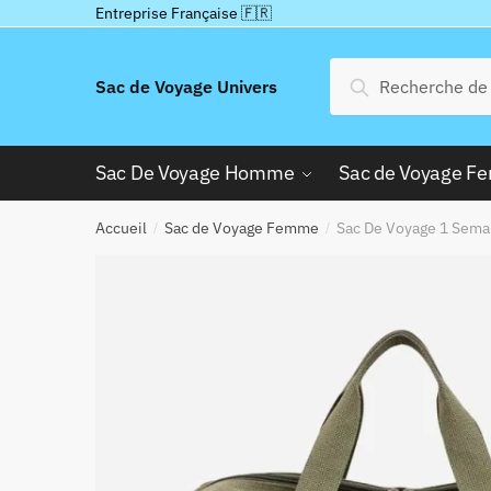
Passer
Aller
Entreprise Française 🇫🇷
à
au
la
contenu
Recherche
Recherche
Sac de Voyage Univers
navigation
pour :
Sac De Voyage Homme
Sac de Voyage 
Accueil
Sac de Voyage Femme
Sac De Voyage 1 Sema
/
/