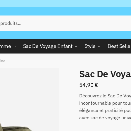
Femme
Sac De Voyage Enfant
Style
Best Selle
ine
Sac De Voy
54,90
€
Découvrez le Sac De Voy
incontournable pour tou
élégance et praticité po
avec sac de voyage univ