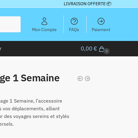
LIVRAISON OFFERTE 📦
Mon Compte
FAQs
Paiement
r
0,00
€
0
age 1 Semaine
age 1 Semaine, l’accessoire
s vos déplacements, alliant
ur des voyages sereins et stylés
ersels.