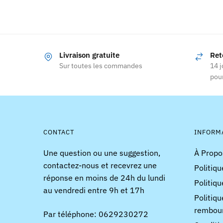
Ce
produit
a
plusieurs
Livraison gratuite
Ret
variations.
Sur toutes les commandes
14 j
Les
pour
options
peuvent
être
choisies
CONTACT
INFORM
sur
la
Une question ou une suggestion,
À Propo
page
contactez-nous et recevrez une
Politiqu
du
réponse en moins de 24h du lundi
Politiqu
produit
au vendredi entre 9h et 17h
Politiqu
rembou
Par téléphone: 0629230272