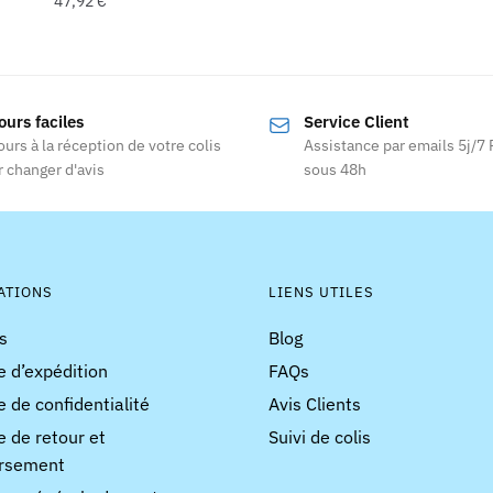
47,92
€
Ce
Ce
produit
produit
a
a
plusieurs
ours faciles
Service Client
plusieurs
variations
ours à la réception de votre colis
Assistance par emails 5j/7
variations.
Les
 changer d'avis
sous 48h
Les
options
options
peuvent
peuvent
être
être
choisies
choisies
ATIONS
LIENS UTILES
sur
sur
la
s
Blog
la
page
e d’expédition
FAQs
page
du
du
e de confidentialité
Avis Clients
produit
produit
e de retour et
Suivi de colis
rsement