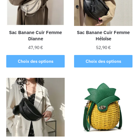
Sac Banane Cuir Femme
Sac Banane Cuir Femme
Dianne
Héloïse
47,90
€
52,90
€
Ce
Ce
Choix des options
Choix des options
produit
produit
a
a
plusieurs
plusieurs
variations.
variations.
Les
Les
options
options
peuvent
peuvent
être
être
choisies
choisies
sur
sur