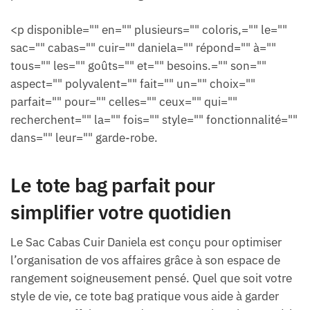
<p disponible="" en="" plusieurs="" coloris,="" le=""
sac="" cabas="" cuir="" daniela="" répond="" à=""
tous="" les="" goûts="" et="" besoins.="" son=""
aspect="" polyvalent="" fait="" un="" choix=""
parfait="" pour="" celles="" ceux="" qui=""
recherchent="" la="" fois="" style="" fonctionnalité=""
dans="" leur="" garde-robe.
Le tote bag parfait pour
simplifier votre quotidien
Le Sac Cabas Cuir Daniela est conçu pour optimiser
l’organisation de vos affaires grâce à son espace de
rangement soigneusement pensé. Quel que soit votre
style de vie, ce tote bag pratique vous aide à garder