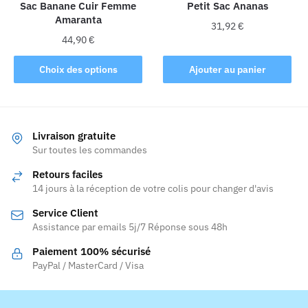
la
la
Sac Banane Cuir Femme
Petit Sac Ananas
Amaranta
page
page
31,92
€
du
du
44,90
€
produit
produit
Ce
Choix des options
Ajouter au panier
produit
a
plusieurs
variations.
Livraison gratuite
Les
Sur toutes les commandes
options
Retours faciles
peuvent
14 jours à la réception de votre colis pour changer d'avis
être
Service Client
choisies
Assistance par emails 5j/7 Réponse sous 48h
sur
la
Paiement 100% sécurisé
page
PayPal / MasterCard / Visa
du
produit