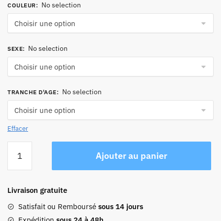
No selection
COULEUR
:
No selection
SEXE
:
No selection
TRANCHE D'AGE
:
Effacer
quantité
Ajouter au panier
de
Sac
Bandoulière
Livraison gratuite
Homme
Cuir
Satisfait ou Remboursé
sous 14 jours
Isaac
Expédition
sous 24 à 48h