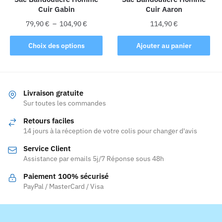
Cuir Gabin
Cuir Aaron
page
page
du
du
Plage
79,90
€
–
104,90
€
114,90
€
produit
produit
de
Ce
prix :
Choix des options
Ajouter au panier
produit
79,90 €
a
à
plusieurs
104,90 €
variations.
Livraison gratuite
Les
Sur toutes les commandes
options
Retours faciles
peuvent
14 jours à la réception de votre colis pour changer d'avis
être
Service Client
choisies
Assistance par emails 5j/7 Réponse sous 48h
sur
la
Paiement 100% sécurisé
page
PayPal / MasterCard / Visa
du
produit