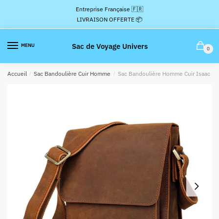
Passer
Aller
Entreprise Française 🇫🇷
à
au
LIVRAISON OFFERTE 📦
la
contenu
navigation
Sac de Voyage Univers
MENU
0
Accueil
/
Sac Bandoulière Cuir Homme
/
Sac Bandoulière Homme Cuir Isaac