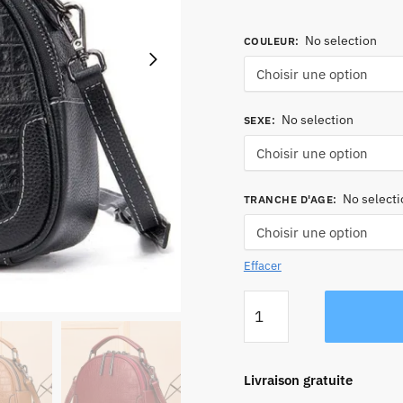
No selection
COULEUR
:
No selection
SEXE
:
No selecti
TRANCHE D'AGE
:
Effacer
quantité
de
Sac
Bandoulière
Livraison gratuite
Cuir