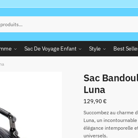
Femme
Sac De Voyage Enfant
Style
Best Selle
na
Sac Bandoul
Luna
129,90
€
Succombez au charme d
Luna, un incontournable 
élégance intemporelle et
universels.