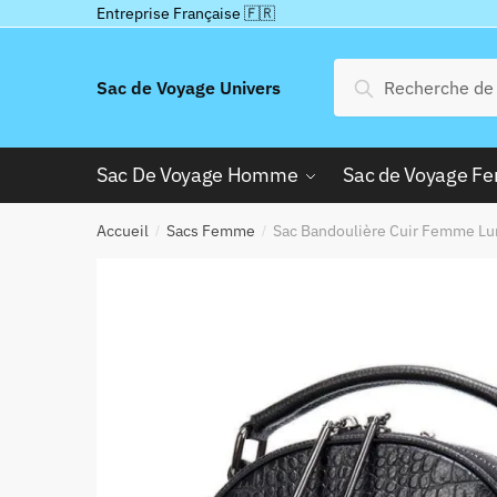
Passer
Aller
Entreprise Française 🇫🇷
à
au
la
contenu
Recherche
Recherche
Sac de Voyage Univers
navigation
pour :
Sac De Voyage Homme
Sac de Voyage 
Accueil
Sacs Femme
Sac Bandoulière Cuir Femme Lu
/
/