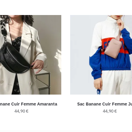
anane Cuir Femme Amaranta
Sac Banane Cuir Femme Ju
44,90
€
44,90
€
Ce
Ce
produit
produit