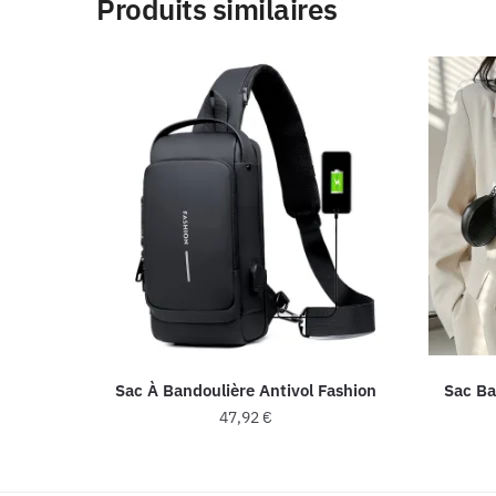
Produits similaires
Sac À Bandoulière Antivol Fashion
Sac B
47,92
€
Ce
produit