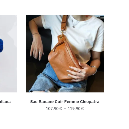
liana
Sac Banane Cuir Femme Cleopatra
Plage
107,90
€
–
119,90
€
de
Ce
prix :
produit
107,90 €