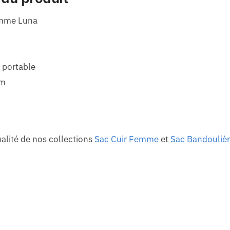
emme Luna
 portable
cm
qualité de nos collections
Sac Cuir Femme
et
Sac Bandouliè