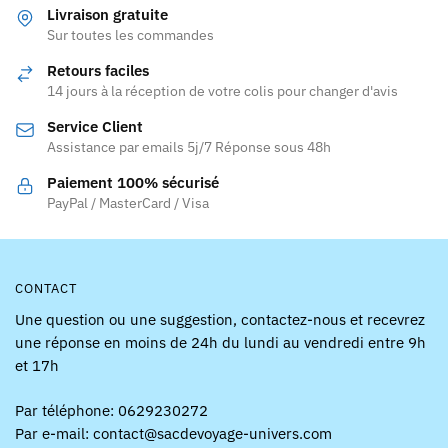
variations.
Les
Livraison gratuite
Les
Sur toutes les commandes
options
options
peuvent
Retours faciles
peuvent
être
14 jours à la réception de votre colis pour changer d'avis
être
choisies
Service Client
choisies
sur
Assistance par emails 5j/7 Réponse sous 48h
sur
la
la
page
Paiement 100% sécurisé
page
PayPal / MasterCard / Visa
du
du
produit
produit
CONTACT
Une question ou une suggestion, contactez-nous et recevrez
une réponse en moins de 24h du lundi au vendredi entre 9h
et 17h
Par téléphone: 0629230272
Par e-mail: contact@sacdevoyage-univers.com