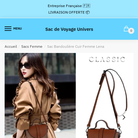
Passer
Aller
Entreprise Française 🇫🇷
à
au
LIVRAISON OFFERTE 📦
la
contenu
navigation
Sac de Voyage Univers
MENU
0
Accueil
/
Sacs Femme
/
Sac Bandoulière Cuir Femme Lena