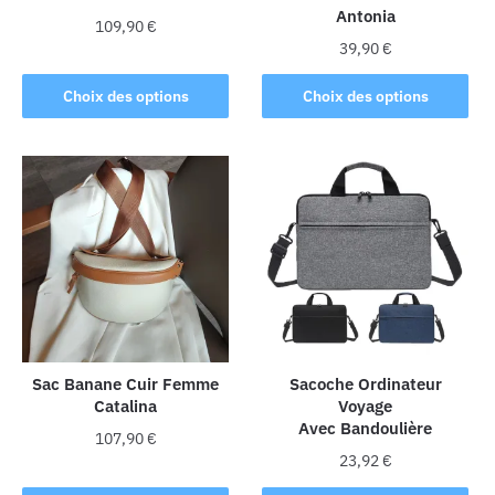
Antonia
109,90
€
39,90
€
Ce
Ce
produit
Choix des options
Choix des options
produit
a
a
plusieurs
plusieurs
variations.
variations.
Les
Les
options
options
peuvent
peuvent
être
être
choisies
choisies
sur
sur
la
la
Sac Banane Cuir Femme
Sacoche Ordinateur
page
Catalina
Voyage
page
du
Avec Bandoulière
du
produit
107,90
€
produit
23,92
€
Ce