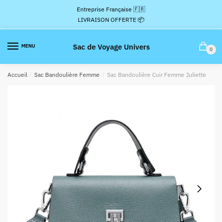
Passer
Aller
Entreprise Française 🇫🇷
à
au
LIVRAISON OFFERTE 📦
la
contenu
navigation
Sac de Voyage Univers
MENU
0
Accueil
/
Sac Bandoulière Femme
/
Sac Bandoulière Cuir Femme Juliette