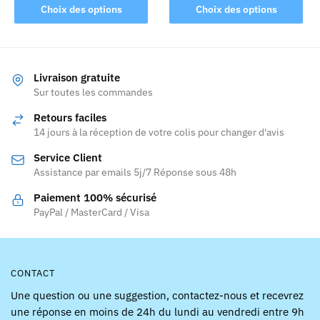
Ce
produit
Choix des options
Choix des options
produit
a
a
plusieurs
plusieurs
variations.
variations.
Les
Livraison gratuite
Les
Sur toutes les commandes
options
options
peuvent
Retours faciles
peuvent
être
14 jours à la réception de votre colis pour changer d'avis
être
choisies
Service Client
choisies
sur
Assistance par emails 5j/7 Réponse sous 48h
sur
la
la
page
Paiement 100% sécurisé
page
PayPal / MasterCard / Visa
du
du
produit
produit
CONTACT
Une question ou une suggestion, contactez-nous et recevrez
une réponse en moins de 24h du lundi au vendredi entre 9h