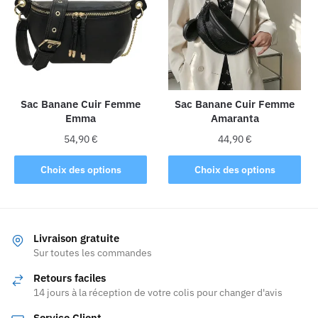
options
options
peuvent
peuvent
être
être
choisies
choisies
sur
sur
la
la
Sac Banane Cuir Femme
Sac Banane Cuir Femme
page
Emma
Amaranta
page
du
du
produit
54,90
€
44,90
€
produit
Ce
Ce
Choix des options
Choix des options
produit
produit
a
a
plusieurs
plusieurs
variations.
variations.
Livraison gratuite
Les
Les
Sur toutes les commandes
options
options
Retours faciles
peuvent
peuvent
14 jours à la réception de votre colis pour changer d'avis
être
être
Service Client