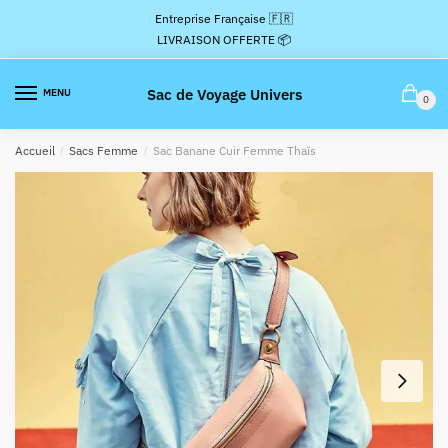
Passer
Aller
Entreprise Française 🇫🇷
à
au
LIVRAISON OFFERTE 📦
la
contenu
navigation
Sac de Voyage Univers
MENU
0
Accueil
/
Sacs Femme
/
Sac Banane Cuir Femme Thaïs