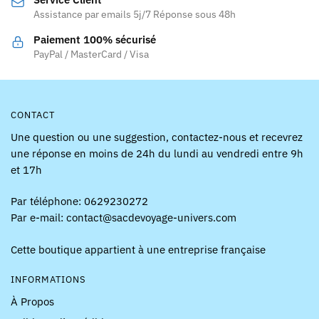
choisies
choisies
Assistance par emails 5j/7 Réponse sous 48h
sur
sur
la
la
Paiement 100% sécurisé
page
page
PayPal / MasterCard / Visa
du
du
produit
produit
CONTACT
Une question ou une suggestion, contactez-nous et recevrez
une réponse en moins de 24h du lundi au vendredi entre 9h
et 17h
Par téléphone: 0629230272
Par e-mail: contact@sacdevoyage-univers.com
Cette boutique appartient à une entreprise française
INFORMATIONS
À Propos