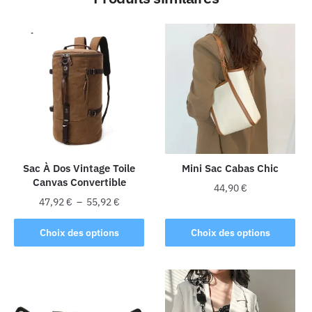
Sac À Dos Vintage Toile
Mini Sac Cabas Chic
Canvas Convertible
44,90
€
Plage
47,92
€
–
55,92
€
Ce
de
Ce
produit
prix :
Choix des options
Choix des options
produit
47,92 €
a
a
à
plusieurs
plusieurs
55,92 €
variations.
variations.
Les
Les