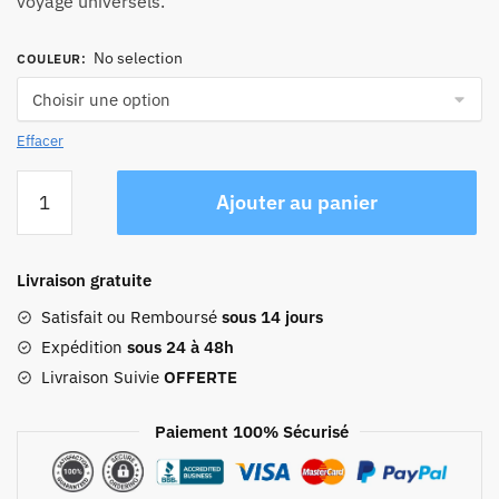
voyage universels.
No selection
COULEUR
:
Effacer
quantité
Ajouter au panier
de
Sac
Banane
Livraison gratuite
Cuir
Femme
Satisfait ou Remboursé
sous 14 jours
Thaïs
Expédition
sous 24 à 48h
Livraison Suivie
OFFERTE
Paiement 100% Sécurisé