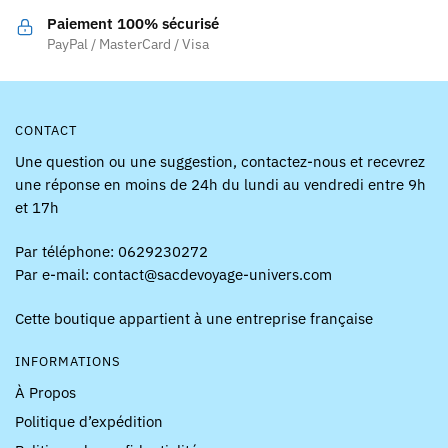
la
la
Paiement 100% sécurisé
page
page
PayPal / MasterCard / Visa
du
du
produit
produit
CONTACT
Une question ou une suggestion, contactez-nous et recevrez
une réponse en moins de 24h du lundi au vendredi entre 9h
et 17h
Par téléphone: 0629230272
Par e-mail: contact@sacdevoyage-univers.com
Cette boutique appartient à une entreprise française
INFORMATIONS
À Propos
Politique d’expédition