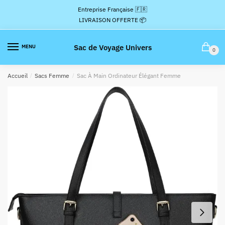
Passer
Aller
Entreprise Française 🇫🇷
à
au
LIVRAISON OFFERTE 📦
la
contenu
navigation
Sac de Voyage Univers
MENU
0
Accueil
/
Sacs Femme
/
Sac À Main Ordinateur Élégant Femme