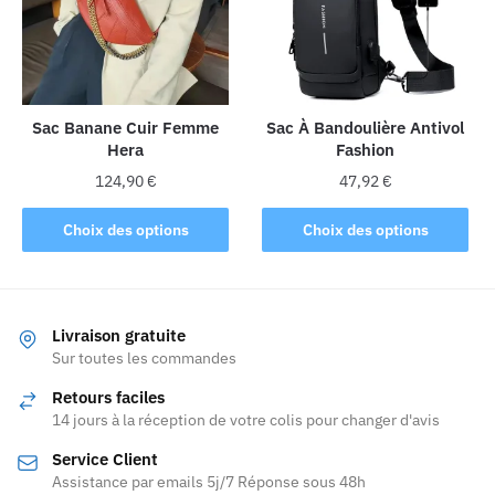
peuvent
être
être
choisies
choisies
sur
sur
la
la
Sac Banane Cuir Femme
Sac À Bandoulière Antivol
page
Hera
Fashion
page
du
du
produit
124,90
€
47,92
€
produit
Ce
Ce
Choix des options
Choix des options
produit
produit
a
a
plusieurs
plusieurs
variations.
variations.
Livraison gratuite
Les
Les
Sur toutes les commandes
options
options
Retours faciles
peuvent
peuvent
14 jours à la réception de votre colis pour changer d'avis
être
être
Service Client
choisies
choisies
Assistance par emails 5j/7 Réponse sous 48h
sur
sur