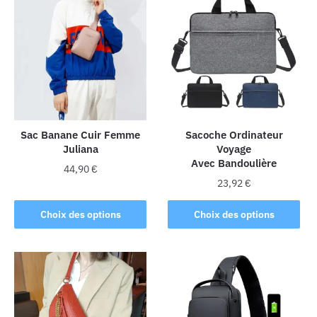
Sac Banane Cuir Femme
Sacoche Ordinateur
Juliana
Voyage
Avec Bandoulière
44,90
€
23,92
€
Ce
Ce
produit
Choix des options
Choix des options
produit
a
a
plusieurs
plusieurs
variations.
variations.
Les
Les
options
options
peuvent