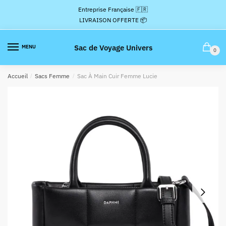
Passer
Aller
Entreprise Française 🇫🇷
à
au
LIVRAISON OFFERTE 📦
la
contenu
navigation
Sac de Voyage Univers
MENU
0
Accueil
/
Sacs Femme
/
Sac À Main Cuir Femme Lucie