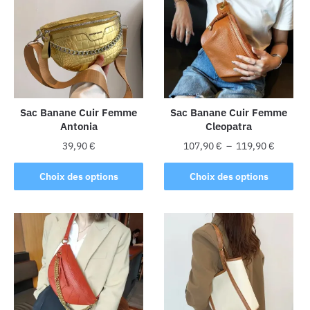
Sac Banane Cuir Femme
Sac Banane Cuir Femme
Antonia
Cleopatra
Plage
39,90
€
107,90
€
–
119,90
€
de
Ce
Ce
prix :
Choix des options
Choix des options
produit
produit
107,90 
a
a
à
plusieurs
plusieurs
119,90 
variations.
variations.
Les
Les
options
options
peuvent
peuvent
être
être