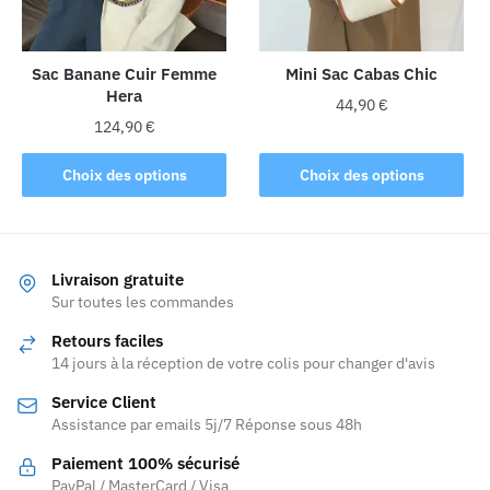
choisies
choisies
sur
sur
la
la
Sac Banane Cuir Femme
Mini Sac Cabas Chic
Hera
page
page
44,90
€
du
du
124,90
€
Ce
produit
produit
Ce
produit
Choix des options
Choix des options
produit
a
a
plusieurs
plusieurs
variations.
variations.
Les
Livraison gratuite
Les
Sur toutes les commandes
options
options
peuvent
Retours faciles
peuvent
être
14 jours à la réception de votre colis pour changer d'avis
être
choisies
Service Client
choisies
sur
Assistance par emails 5j/7 Réponse sous 48h
sur
la
la
page
Paiement 100% sécurisé
page
PayPal / MasterCard / Visa
du