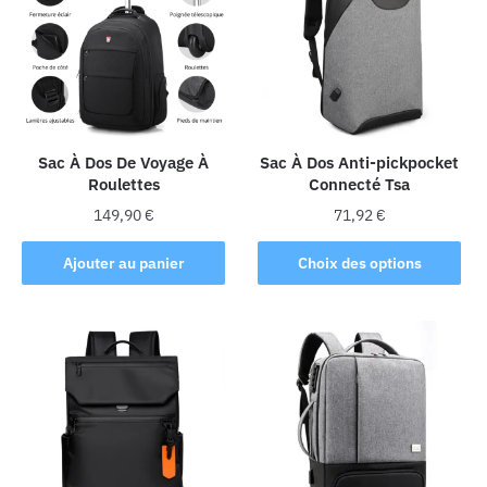
Sac À Dos De Voyage À
Sac À Dos Anti-pickpocket
Roulettes
Connecté Tsa
149,90
€
71,92
€
Ce
Ajouter au panier
Choix des options
produit
a
plusieurs
variations.
Les
options
peuvent
être