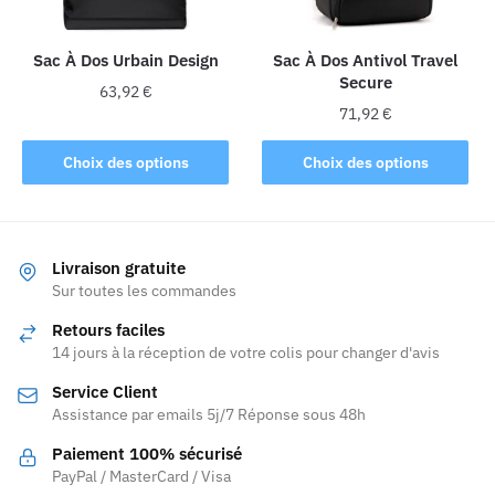
choisies
sur
la
Sac À Dos Urbain Design
Sac À Dos Antivol Travel
Secure
page
63,92
€
du
71,92
€
Ce
produit
Ce
produit
Choix des options
Choix des options
produit
a
a
plusieurs
plusieurs
variations.
variations.
Les
Livraison gratuite
Les
Sur toutes les commandes
options
options
peuvent
Retours faciles
peuvent
être
14 jours à la réception de votre colis pour changer d'avis
être
choisies
Service Client
choisies
sur
Assistance par emails 5j/7 Réponse sous 48h
sur
la
la
page
Paiement 100% sécurisé
page
PayPal / MasterCard / Visa
du