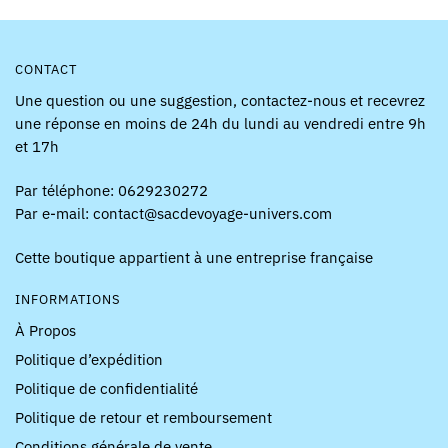
du
produit
produit
CONTACT
Une question ou une suggestion, contactez-nous et recevrez
une réponse en moins de 24h du lundi au vendredi entre 9h
et 17h
Par téléphone: 0629230272
Par e-mail: contact@sacdevoyage-univers.com
Cette boutique appartient à une entreprise française
INFORMATIONS
À Propos
Politique d’expédition
Politique de confidentialité
Politique de retour et remboursement
Conditions générale de vente