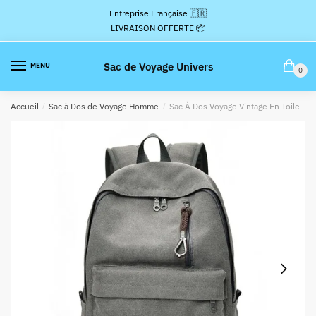
Passer
Aller
Entreprise Française 🇫🇷
à
au
LIVRAISON OFFERTE 📦
la
contenu
navigation
Sac de Voyage Univers
MENU
0
Accueil
/
Sac à Dos de Voyage Homme
/
Sac À Dos Voyage Vintage En Toile