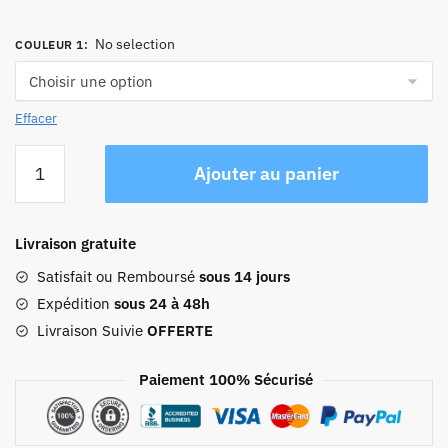
No selection
COULEUR 1
:
Effacer
quantité
Ajouter au panier
de
Sac
À
Livraison gratuite
Dos
Voyage
Satisfait ou Remboursé
sous 14 jours
Vintage
Expédition
sous 24 à 48h
En
Livraison Suivie
OFFERTE
Toile
Paiement 100% Sécurisé