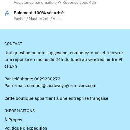
Assistance par emails 5j/7 Réponse sous 48h
sur
la
la
page
Paiement 100% sécurisé
page
PayPal / MasterCard / Visa
du
du
produit
produit
CONTACT
Une question ou une suggestion, contactez-nous et recevrez
une réponse en moins de 24h du lundi au vendredi entre 9h
et 17h
Par téléphone: 0629230272
Par e-mail: contact@sacdevoyage-univers.com
Cette boutique appartient à une entreprise française
INFORMATIONS
À Propos
Politique d’expédition