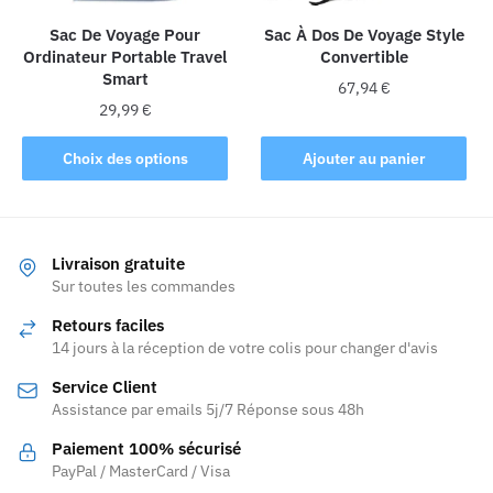
sur
la
la
Sac De Voyage Pour
Sac À Dos De Voyage Style
page
Ordinateur Portable Travel
Convertible
page
du
Smart
du
produit
67,94
€
produit
29,99
€
Ce
Choix des options
Ajouter au panier
produit
a
plusieurs
variations.
Livraison gratuite
Les
Sur toutes les commandes
options
Retours faciles
peuvent
14 jours à la réception de votre colis pour changer d'avis
être
Service Client
choisies
Assistance par emails 5j/7 Réponse sous 48h
sur
la
Paiement 100% sécurisé
page
PayPal / MasterCard / Visa