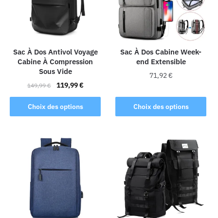
Sac À Dos Antivol Voyage
Sac À Dos Cabine Week-
Cabine À Compression
end Extensible
Sous Vide
71,92
€
Le
Le
119,99
€
149,99
€
Ce
prix
prix
Ce
produit
initial
actuel
Choix des options
Choix des options
produit
était :
est :
a
a
149,99 €.
119,99 €.
plusieurs
plusieurs
variations.
variations.
Les
Les
options
options
peuvent
peuvent
être
être
choisies
choisies
sur