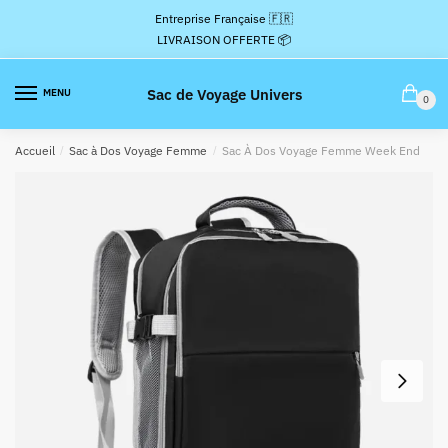
Passer
Aller
Entreprise Française 🇫🇷
à
au
LIVRAISON OFFERTE 📦
la
contenu
navigation
Sac de Voyage Univers
MENU
0
Accueil
/
Sac à Dos Voyage Femme
/
Sac À Dos Voyage Femme Week End