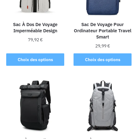
Sac À Dos De Voyage
Sac De Voyage Pour
Imperméable Design
Ordinateur Portable Travel
Smart
79,92
€
29,99
€
Ce
Ce
produit
Choix des options
Choix des options
produit
a
a
plusieurs
plusieurs
variations.
variations.
Les
Les
options
options
peuvent
peuvent
être
être
choisies
choisies
sur
sur
la