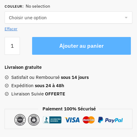
No selection
COULEUR
:
Effacer
quantité
Ajouter au panier
de
Sac
À
Livraison gratuite
Dos
Voyage
Satisfait ou Remboursé
sous 14 jours
Cuir
Expédition
sous 24 à 48h
Ordinateur
Livraison Suivie
OFFERTE
Femme
Paiement 100% Sécurisé