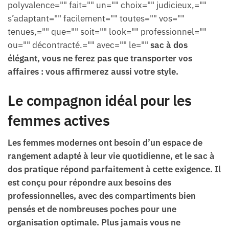
polyvalence="" fait="" un="" choix="" judicieux,=""
s’adaptant="" facilement="" toutes="" vos=""
tenues,="" que="" soit="" look="" professionnel=""
ou="" décontracté.="" avec="" le=""
sac à dos
élégant, vous ne ferez pas que transporter vos
affaires : vous affirmerez aussi votre style.
Le compagnon idéal pour les
femmes actives
Les femmes modernes ont besoin d’un espace de
rangement adapté à leur vie quotidienne, et le sac à
dos pratique répond parfaitement à cette exigence. Il
est conçu pour répondre aux besoins des
professionnelles, avec des compartiments bien
pensés et de nombreuses poches pour une
organisation optimale. Plus jamais vous ne