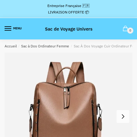
Passer
Aller
Entreprise Française 🇫🇷
à
au
LIVRAISON OFFERTE 📦
la
contenu
navigation
Sac de Voyage Univers
MENU
0
Accueil
/
Sac à Dos Ordinateur Femme
/
Sac À Dos Voyage Cuir Ordinateur Fe