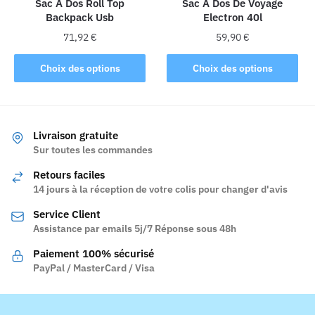
la
Sac À Dos Roll Top
Sac À Dos De Voyage
page
Backpack Usb
Electron 40l
page
du
du
produit
71,92
€
59,90
€
produit
Ce
Ce
Choix des options
Choix des options
produit
produit
a
a
plusieurs
plusieurs
variations.
variations.
Livraison gratuite
Les
Les
Sur toutes les commandes
options
options
Retours faciles
peuvent
peuvent
14 jours à la réception de votre colis pour changer d'avis
être
être
Service Client
choisies
choisies
Assistance par emails 5j/7 Réponse sous 48h
sur
sur
la
la
Paiement 100% sécurisé
page
page
PayPal / MasterCard / Visa
du
du
produit
produit