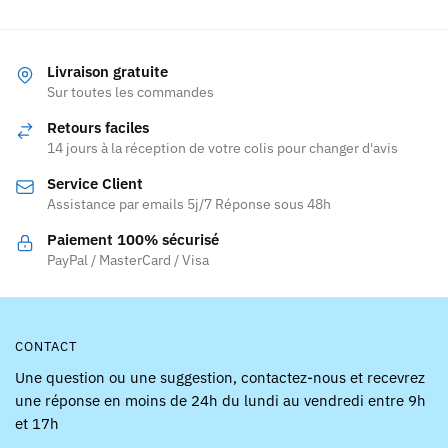
a
plusieurs
plusieurs
variations.
variations.
Les
Livraison gratuite
Les
Sur toutes les commandes
options
options
peuvent
Retours faciles
peuvent
être
14 jours à la réception de votre colis pour changer d'avis
être
choisies
Service Client
choisies
sur
Assistance par emails 5j/7 Réponse sous 48h
sur
la
la
page
Paiement 100% sécurisé
page
PayPal / MasterCard / Visa
du
du
produit
produit
CONTACT
Une question ou une suggestion, contactez-nous et recevrez
une réponse en moins de 24h du lundi au vendredi entre 9h
et 17h