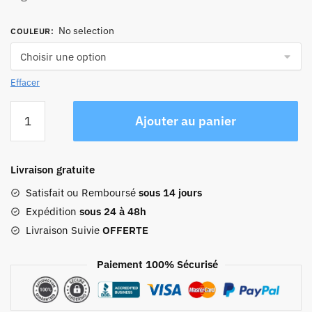
No selection
COULEUR
:
Effacer
quantité
Ajouter au panier
de
Sac
À
Livraison gratuite
Dos
Ville
Satisfait ou Remboursé
sous 14 jours
Ultra
Expédition
sous 24 à 48h
Léger
Livraison Suivie
OFFERTE
Femme
Paiement 100% Sécurisé