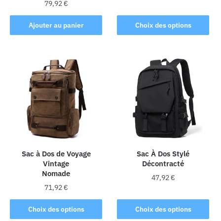
79,92
€
de
Ce
prix :
produit
Ajouter au panier
Choix des options
103,92 
a
à
plusieurs
119,92 
variations.
Les
options
peuvent
être
choisies
sur
la
Sac à Dos de Voyage
Sac À Dos Stylé
page
Vintage
Décontracté
du
Nomade
produit
47,92
€
71,92
€
Ce
Ce
produit
Choix des options
Choix des options
produit
a