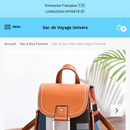
Passer
Aller
Entreprise Française 🇫🇷
à
au
LIVRAISON OFFERTE 📦
la
contenu
navigation
Sac de Voyage Univers
MENU
0
Accueil
/
Sac à Dos Femme
/
Sac À Dos Ville Ultra Léger Femme