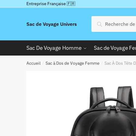
Passer
Aller
Entreprise Française 🇫🇷
à
au
la
contenu
Recherche
Recherche
Sac de Voyage Univers
navigation
pour :
Sac De Voyage Homme
Sac de Voyage 
Accueil
Sac à Dos de Voyage Femme
Sac À Dos Tête D
/
/