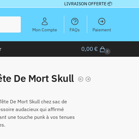
LIVRAISON OFFERTE 📦
Mon Compte
FAQs
Paiement
r
0,00
€
0
ête De Mort Skull
Tête De Mort Skull chez sac de
essoire audacieux qui affirmé
tant une touche punk à vos tenues
es.