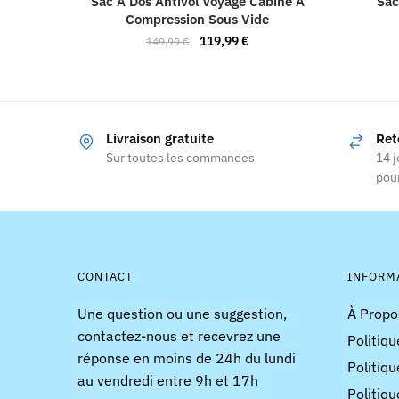
Sac À Dos Antivol Voyage Cabine À
Sac
Compression Sous Vide
Le
Le
119,99
€
149,99
€
prix
prix
Ce
initial
actuel
produit
était :
est :
a
149,99 €.
119,99 €.
Livraison gratuite
Ret
plusieurs
Sur toutes les commandes
14 j
variations.
pour
Les
options
peuvent
être
choisies
CONTACT
INFORM
sur
Une question ou une suggestion,
À Propo
la
contactez-nous et recevrez une
Politiqu
page
réponse en moins de 24h du lundi
du
Politiqu
au vendredi entre 9h et 17h
produit
Politiqu