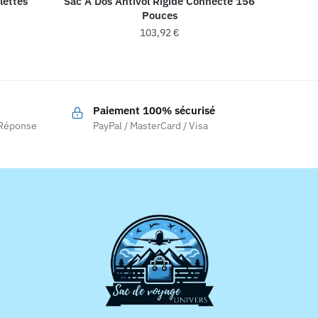
lettes
Sac À Dos Antivol Rigide Connecté 156
Pouces
103,92
€
Paiement 100% sécurisé
 Réponse
PayPal / MasterCard / Visa