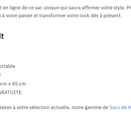
at en ligne de ce sac unique qui saura affirmer votre style. 
u à votre panier et transformer votre look dès à présent.
it
ortable
U
 cm x 45 cm
GRATUITE
ires à votre sélection actuelle, notre gamme de
Sacs de 