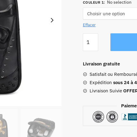
No selection
COULEUR 1
:
Effacer
quantité
de
Sac
À
Livraison gratuite
Dos
Satisfait ou Rembours
Tête
De
Expédition
sous 24 à 
Mort
Livraison Suivie
OFFE
Skull
Paieme