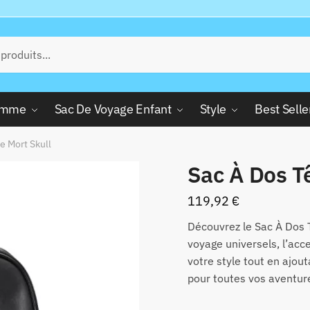
Femme
Sac De Voyage Enfant
Style
Best Selle
e Mort Skull
Sac À Dos T
119,92
€
Découvrez le Sac À Dos 
voyage universels, l’acc
votre style tout en ajou
pour toutes vos aventur