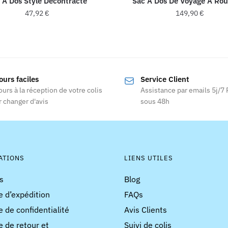
 À Dos Stylé Décontracté
Sac À Dos De Voyage À Rou
47,92
€
149,90
€
Ce
produit
a
plusieurs
ours faciles
Service Client
variations.
ours à la réception de votre colis
Assistance par emails 5j/7
Les
 changer d'avis
sous 48h
options
peuvent
être
choisies
ATIONS
LIENS UTILES
sur
la
s
Blog
page
e d’expédition
FAQs
du
e de confidentialité
Avis Clients
produit
e de retour et
Suivi de colis