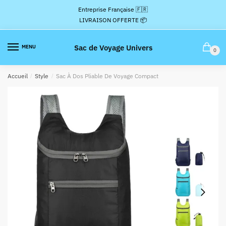
Passer
Aller
Entreprise Française 🇫🇷
à
au
LIVRAISON OFFERTE 📦
la
contenu
navigation
Sac de Voyage Univers
MENU
0
Accueil
/
Style
/
Sac À Dos Pliable De Voyage Compact