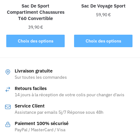
Sac De Sport
Sac De Voyage Sport
page
Compartiment Chaussures
du
59,90
€
T60 Convertible
produit
Ce
39,90
€
produit
Ce
Choix des options
Choix des options
a
produit
plusieurs
a
variations.
plusieurs
Les
variations.
Livraison gratuite
options
Les
Sur toutes les commandes
peuvent
options
être
Retours faciles
peuvent
choisies
14 jours à la réception de votre colis pour changer d'avis
être
sur
Service Client
choisies
la
Assistance par emails 5j/7 Réponse sous 48h
sur
page
la
Paiement 100% sécurisé
du
page
PayPal / MasterCard / Visa
produit
du