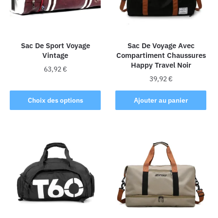
Sac De Sport Voyage
Sac De Voyage Avec
Vintage
Compartiment Chaussures
Happy Travel Noir
63,92
€
39,92
€
Ce
produit
Choix des options
Ajouter au panier
a
plusieurs
variations.
Les
options
peuvent
être
choisies
sur
la