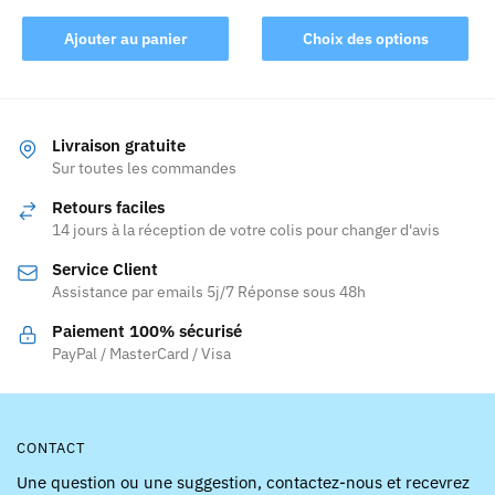
Ce
produit
Ajouter au panier
Choix des options
a
plusieurs
variations.
Les
Livraison gratuite
Sur toutes les commandes
options
peuvent
Retours faciles
être
14 jours à la réception de votre colis pour changer d'avis
choisies
Service Client
sur
Assistance par emails 5j/7 Réponse sous 48h
la
page
Paiement 100% sécurisé
PayPal / MasterCard / Visa
du
produit
CONTACT
Une question ou une suggestion, contactez-nous et recevrez