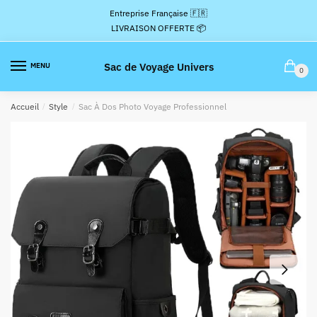
Passer
Aller
Entreprise Française 🇫🇷
à
au
LIVRAISON OFFERTE 📦
la
contenu
navigation
Sac de Voyage Univers
MENU
0
Accueil
/
Style
/
Sac À Dos Photo Voyage Professionnel