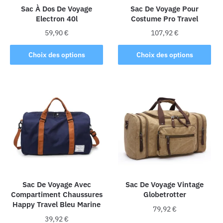
Sac À Dos De Voyage
Sac De Voyage Pour
Electron 40l
Costume Pro Travel
59,90
€
107,92
€
Ce
Ce
Choix des options
Choix des options
produit
produit
a
a
plusieurs
plusieurs
variations.
variations.
Les
Les
options
options
peuvent
peuvent
être
être
choisies
choisies
sur
sur
la
la
Sac De Voyage Avec
Sac De Voyage Vintage
Compartiment Chaussures
Globetrotter
page
page
Happy Travel Bleu Marine
du
du
79,92
€
produit
produit
39,92
€