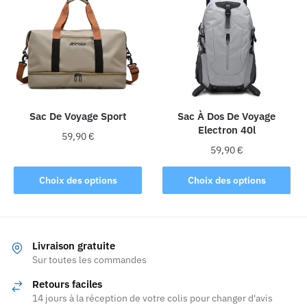
Les
options
peuvent
être
choisies
sur
la
Sac De Voyage Sport
Sac À Dos De Voyage
Electron 40l
page
59,90
€
du
59,90
€
Ce
produit
Ce
produit
Choix des options
Choix des options
produit
a
a
plusieurs
plusieurs
variations.
variations.
Les
Livraison gratuite
Les
Sur toutes les commandes
options
options
peuvent
Retours faciles
peuvent
être
14 jours à la réception de votre colis pour changer d'avis