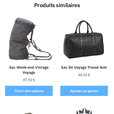
Produits similaires
Sac Week-end Vintage
Sac De Voyage Tressé Noir
Voyage
46,02
€
47,92
€
Ce
Choix des options
Ajouter au panier
produit
a
plusieurs
variations.