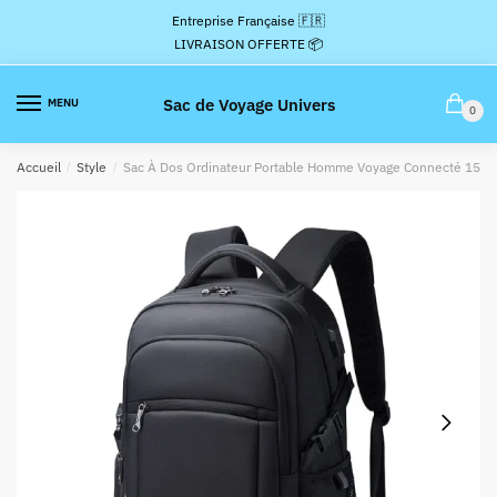
Passer
Aller
Entreprise Française 🇫🇷
à
au
LIVRAISON OFFERTE 📦
la
contenu
navigation
Sac de Voyage Univers
MENU
0
Accueil
/
Style
/
Sac À Dos Ordinateur Portable Homme Voyage Connecté 156 