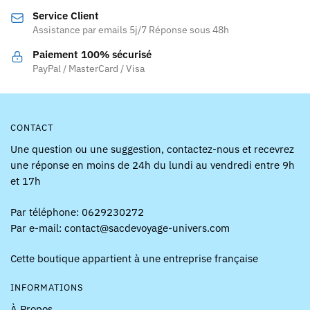
être
choisies
Service Client
choisies
sur
Assistance par emails 5j/7 Réponse sous 48h
sur
la
la
page
Paiement 100% sécurisé
page
PayPal / MasterCard / Visa
du
du
produit
produit
CONTACT
Une question ou une suggestion, contactez-nous et recevrez
une réponse en moins de 24h du lundi au vendredi entre 9h
et 17h
Par téléphone: 0629230272
Par e-mail: contact@sacdevoyage-univers.com
Cette boutique appartient à une entreprise française
INFORMATIONS
À Propos