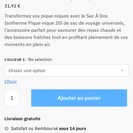
31,92
€
Transformez vos pique-niques avec le Sac À Dos
Isotherme Pique-nique 20l de sac de voyage universels,
l’accessoire parfait pour savourer des repas chauds et
des boissons fraîches tout en profitant pleinement de vos
moments en plein air.
No selection
COULEUR 1
:
Effacer
quantité
Ajouter au panier
de
Sac
À
Livraison gratuite
Dos
Isotherme
Satisfait ou Remboursé
sous 14 jours