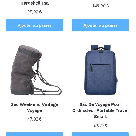
Hardshell Tsa
149,90
€
95,92
€
Ajouter au panier
Ajouter au panier
Sac Week-end Vintage
Sac De Voyage Pour
Voyage
Ordinateur Portable Travel
Smart
47,92
€
29,99
€
Ce