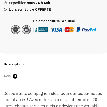
Pique-
Expédition
sous 24 à 48h
nique
Livraison Suivie
OFFERTE
20l
Paiement 100% Sécurisé
Description
Avis
0
Découvrez le compagnon idéal pour des pique-niques
inoubliables ! Avec notre sac à dos isotherme de 20
litres, chaque sortie en plein air devient une véritable