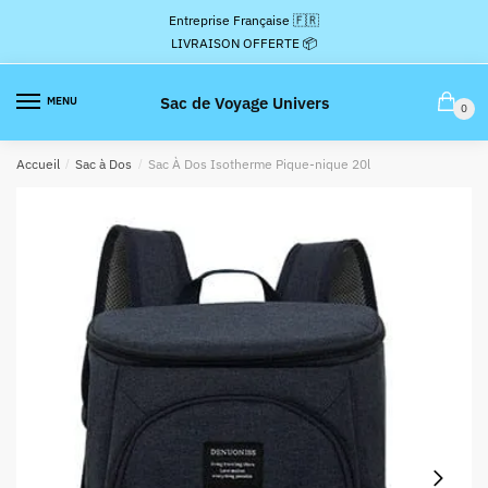
Passer
Aller
Entreprise Française 🇫🇷
à
au
LIVRAISON OFFERTE 📦
la
contenu
navigation
Sac de Voyage Univers
MENU
0
Accueil
/
Sac à Dos
/
Sac À Dos Isotherme Pique-nique 20l