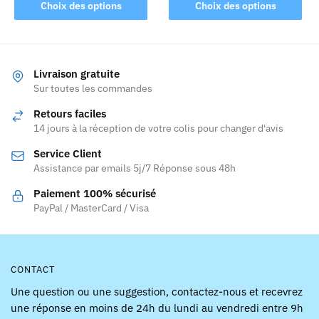
Ce
produit
Choix des options
Choix des options
produit
a
a
plusieurs
plusieurs
variations.
variations.
Les
Livraison gratuite
Les
Sur toutes les commandes
options
options
peuvent
Retours faciles
peuvent
être
14 jours à la réception de votre colis pour changer d'avis
être
choisies
Service Client
choisies
sur
Assistance par emails 5j/7 Réponse sous 48h
sur
la
la
page
Paiement 100% sécurisé
page
PayPal / MasterCard / Visa
du
du
produit
produit
CONTACT
Une question ou une suggestion, contactez-nous et recevrez
une réponse en moins de 24h du lundi au vendredi entre 9h