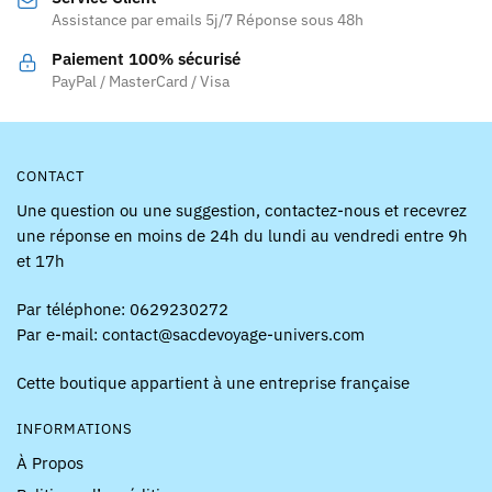
sur
Assistance par emails 5j/7 Réponse sous 48h
sur
la
la
page
Paiement 100% sécurisé
page
PayPal / MasterCard / Visa
du
du
produit
produit
CONTACT
Une question ou une suggestion, contactez-nous et recevrez
une réponse en moins de 24h du lundi au vendredi entre 9h
et 17h
Par téléphone: 0629230272
Par e-mail: contact@sacdevoyage-univers.com
Cette boutique appartient à une entreprise française
INFORMATIONS
À Propos