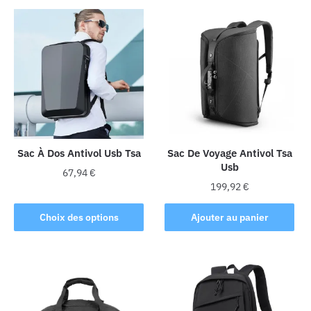
Sac À Dos Antivol Usb Tsa
Sac De Voyage Antivol Tsa
Usb
67,94
€
199,92
€
Ce
produit
Choix des options
Ajouter au panier
a
plusieurs
variations.
Les
options