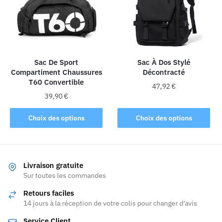
peuvent
être
choisies
sur
la
Sac De Sport
Sac À Dos Stylé
page
Compartiment Chaussures
Décontracté
du
T60 Convertible
produit
47,92
€
39,90
€
Ce
Ce
produit
Choix des options
Choix des options
produit
a
a
plusieurs
plusieurs
variations.
variations.
Les
Livraison gratuite
Les
Sur toutes les commandes
options
options
peuvent
Retours faciles
peuvent
être
14 jours à la réception de votre colis pour changer d'avis
être
choisies
Service Client
choisies