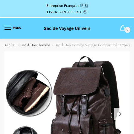
Passer
Aller
Entreprise Française 🇫🇷
à
au
LIVRAISON OFFERTE 📦
la
contenu
navigation
Sac de Voyage Univers
MENU
0
Accueil
/
Sac À Dos Homme
/
Sac À Dos Homme Vintage Compartiment Chauss