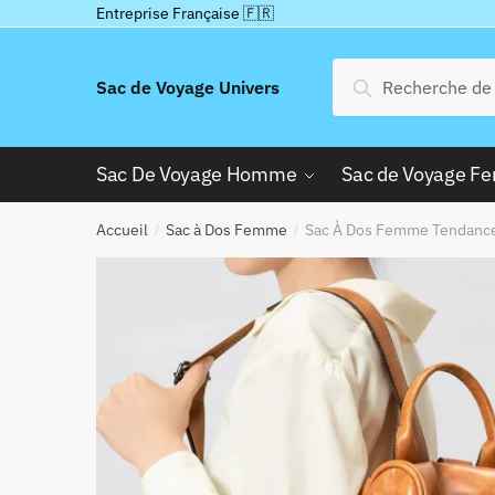
Passer
Aller
Entreprise Française 🇫🇷
à
au
la
contenu
Recherche
Recherche
Sac de Voyage Univers
navigation
pour :
Sac De Voyage Homme
Sac de Voyage 
Accueil
Sac à Dos Femme
Sac À Dos Femme Tendanc
/
/