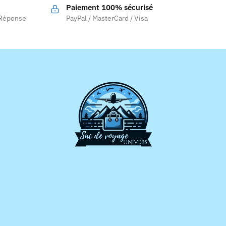
Paiement 100% sécurisé
plusieurs
.
 Réponse
PayPal / MasterCard / Visa
variations.
Les
options
peuvent
être
choisies
sur
la
page
du
produit