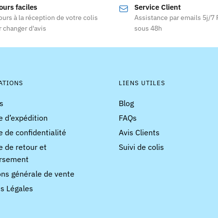
ours faciles
Service Client
variations.
variations
ours à la réception de votre colis
Assistance par emails 5j/7
Les
Les
 changer d'avis
sous 48h
options
options
peuvent
peuvent
être
être
choisies
choisies
ATIONS
LIENS UTILES
sur
sur
la
la
s
Blog
page
page
e d’expédition
FAQs
du
du
e de confidentialité
Avis Clients
produit
produit
e de retour et
Suivi de colis
rsement
ons générale de vente
s Légales