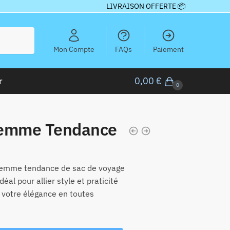
LIVRAISON OFFERTE 📦
Mon Compte
FAQs
Paiement
r
0,00
€
0
Femme Tendance
 femme tendance de sac de voyage
déal pour allier style et praticité
z votre élégance en toutes