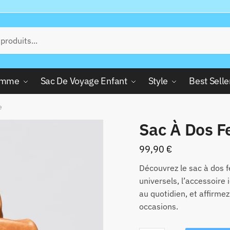
Femme
Sac De Voyage Enfant
Style
Best Selle
e
Sac À Dos 
99,90
€
Découvrez le sac à dos
universels, l’accessoire i
au quotidien, et affirme
occasions.