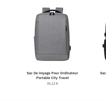
Sac De Voyage Pour Ordinateur
Sac
Portable City Travel
35,12
€
Ce
produit
a