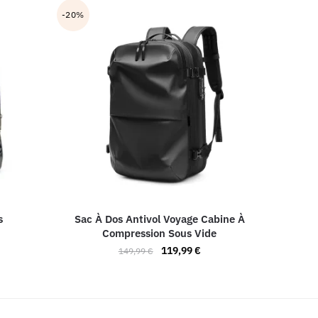
-20%
s
Sac À Dos Antivol Voyage Cabine À
Compression Sous Vide
Le
Le
119,99
€
149,99
€
prix
prix
Ce
initial
actuel
produit
était :
est :
a
149,99 €.
119,99 €.