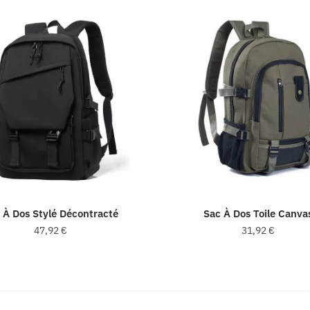
 À Dos Stylé Décontracté
Sac À Dos Toile Canva
47,92
€
31,92
€
Ce
Ce
produit
produit
a
a
plusieurs
plusieurs