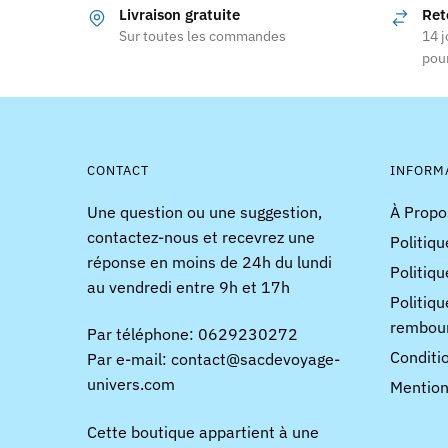
Livraison gratuite
Ret
plusieurs
Sur toutes les commandes
14 j
variations.
pour
Les
options
peuvent
être
choisies
CONTACT
INFORM
sur
Une question ou une suggestion,
À Propo
la
contactez-nous et recevrez une
Politiqu
page
réponse en moins de 24h du lundi
du
Politiqu
au vendredi entre 9h et 17h
produit
Politiqu
rembou
Par téléphone: 0629230272
Conditi
Par e-mail: contact@sacdevoyage-
univers.com
Mention
Cette boutique appartient à une