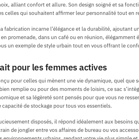
oix, alliant confort et allure. Son design soigné et sa fonc
 celles qui souhaitent affirmer leur personnalité tout en r
a fabrication incarne l’élégance et la durabilité, ajoutant 
 en promenade, dans un café ou en réunion, élégamment é
vous un exemple de style urbain tout en vous offrant le con
fait pour les femmes actives
onçu pour celles qui mènent une vie dynamique, quel que so
 bien remplie ou pour des moments de loisirs, ce sac s’intè
nomique et sa légèreté sont pensés pour que vous ne ressen
 capacité de stockage pour tous vos essentiels.
cieusement disposés, il répond idéalement aux besoins q
rain de jongler entre vos affaires de bureau ou vos accesso
s environnements urbains, rendant votre vie plus simple et