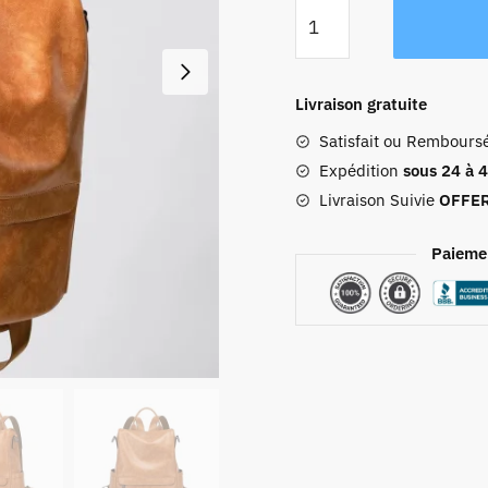
quantité
de
Sac
À
Livraison gratuite
Dos
Satisfait ou Rembours
Femme
Tendance
Expédition
sous 24 à 
Livraison Suivie
OFFE
Paieme