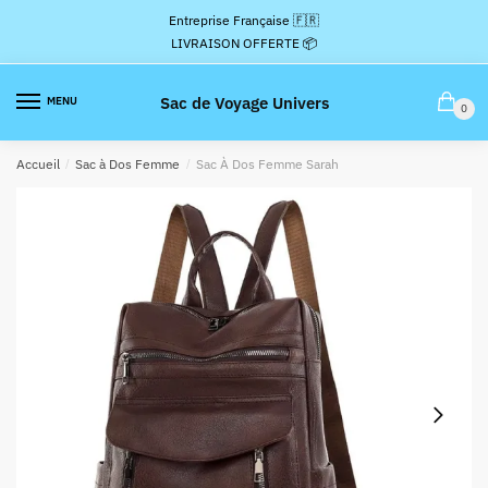
Passer
Aller
Entreprise Française 🇫🇷
à
au
LIVRAISON OFFERTE 📦
la
contenu
navigation
Sac de Voyage Univers
MENU
0
Accueil
/
Sac à Dos Femme
/
Sac À Dos Femme Sarah