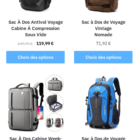
Sac À Dos Antivol Voyage
Sac à Dos de Voyage
Cabine À Compression
Vintage
Sous Vide
Nomade
Le
Le
119,99
€
71,92
€
149,99
€
prix
prix
Ce
Ce
initial
actuel
Choix des options
Choix des options
produit
produit
était :
est :
a
a
149,99 €.
119,99 €.
plusieurs
plusieurs
variations.
variations.
Les
Les
options
options
peuvent
peuvent
être
être
choisies
choisies
sur
sur
la
la
Sac À Dos Cabine Week-
Sac à Dos de Voyage