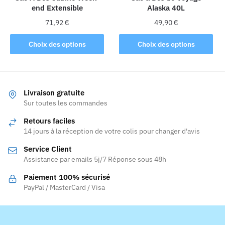
end Extensible
Alaska 40L
page
page
du
du
71,92
€
49,90
€
produit
produit
Ce
Ce
Choix des options
Choix des options
produit
produit
a
a
plusieurs
plusieurs
variations.
variations.
Livraison gratuite
Les
Les
Sur toutes les commandes
options
options
Retours faciles
peuvent
peuvent
14 jours à la réception de votre colis pour changer d'avis
être
être
Service Client
choisies
choisies
Assistance par emails 5j/7 Réponse sous 48h
sur
sur
la
la
Paiement 100% sécurisé
page
page
PayPal / MasterCard / Visa
du
du
produit
produit