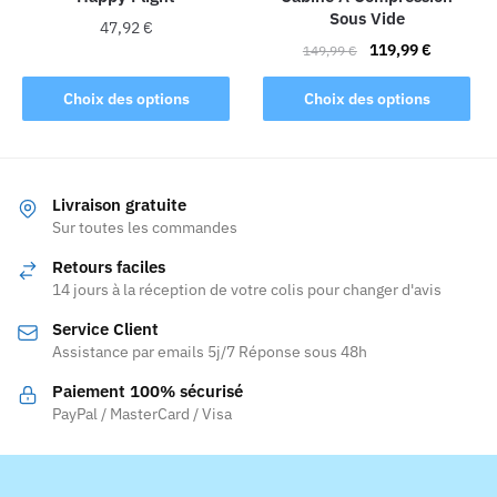
Sous Vide
du
du
47,92
€
Le
Le
produit
produit
119,99
€
149,99
€
Ce
prix
prix
Ce
produit
initial
actuel
Choix des options
Choix des options
produit
a
était :
est :
a
149,99 €.
119,99 €.
plusieurs
plusieurs
variations.
variations.
Les
Livraison gratuite
Les
Sur toutes les commandes
options
options
peuvent
Retours faciles
peuvent
être
14 jours à la réception de votre colis pour changer d'avis
être
choisies
Service Client
choisies
sur
Assistance par emails 5j/7 Réponse sous 48h
sur
la
la
page
Paiement 100% sécurisé
page
PayPal / MasterCard / Visa
du
du
produit
produit