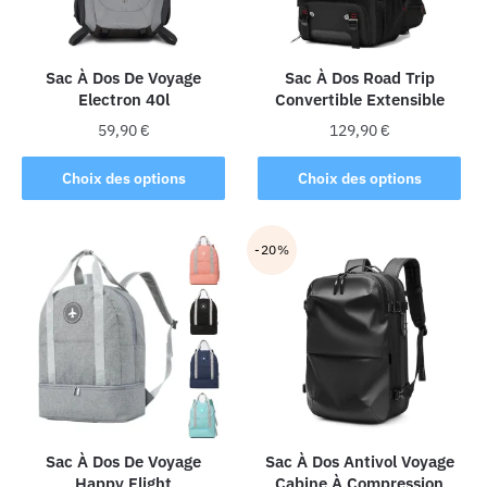
Sac À Dos De Voyage
Sac À Dos Road Trip
Electron 40l
Convertible Extensible
59,90
€
129,90
€
Ce
Ce
Choix des options
Choix des options
produit
produit
a
a
plusieurs
plusieurs
-20%
variations.
variations.
Les
Les
options
options
peuvent
peuvent
être
être
choisies
choisies
sur
sur
la
la
Sac À Dos De Voyage
Sac À Dos Antivol Voyage
Happy Flight
Cabine À Compression
page
page