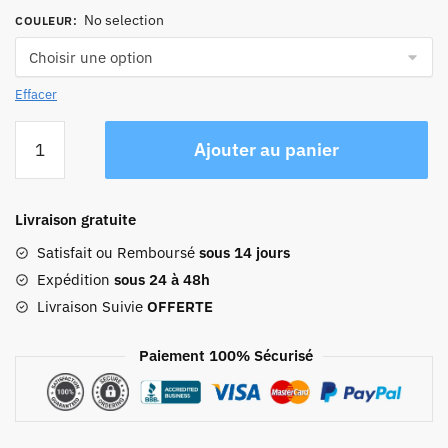
No selection
COULEUR
:
Effacer
quantité
Ajouter au panier
de
Sac
À
Livraison gratuite
Dos
De
Satisfait ou Remboursé
sous 14 jours
Voyage
Expédition
sous 24 à 48h
Vintage
Livraison Suivie
OFFERTE
35l
Paiement 100% Sécurisé