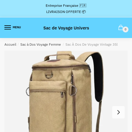
Passer
Aller
Entreprise Française 🇫🇷
à
au
LIVRAISON OFFERTE 📦
la
contenu
navigation
Sac de Voyage Univers
MENU
0
Accueil
/
Sac à Dos Voyage Femme
/
Sac À Dos De Voyage Vintage 35l