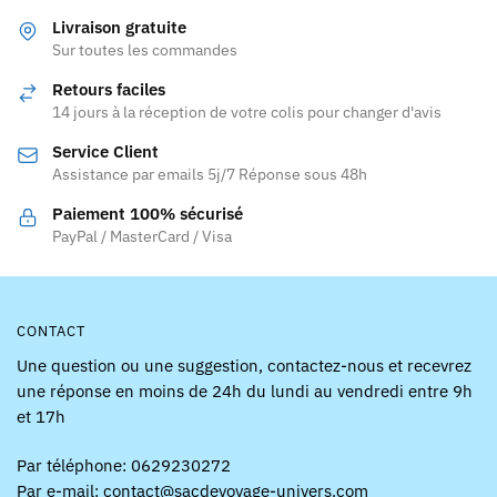
variations.
Les
Livraison gratuite
Les
Sur toutes les commandes
options
options
peuvent
Retours faciles
peuvent
être
14 jours à la réception de votre colis pour changer d'avis
être
choisies
Service Client
choisies
sur
Assistance par emails 5j/7 Réponse sous 48h
sur
la
la
page
Paiement 100% sécurisé
page
PayPal / MasterCard / Visa
du
du
produit
produit
CONTACT
Une question ou une suggestion, contactez-nous et recevrez
une réponse en moins de 24h du lundi au vendredi entre 9h
et 17h
Par téléphone: 0629230272
Par e-mail: contact@sacdevoyage-univers.com