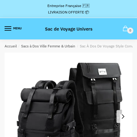
Passer
Aller
Entreprise Française 🇫🇷
à
au
LIVRAISON OFFERTE 📦
la
contenu
navigation
Sac de Voyage Univers
MENU
0
Accueil
/
Sacs à Dos Ville Femme & Urbain
/
Sac À Dos De Voyage Style Convert