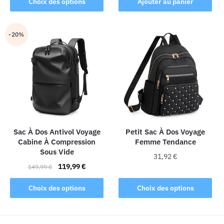
Choix des options
Ajouter au panier
produit
a
plusieurs
-20%
variations.
Les
options
peuvent
être
choisies
sur
la
Sac À Dos Antivol Voyage
Petit Sac À Dos Voyage
Cabine À Compression
Femme Tendance
page
Sous Vide
du
31,92
€
Le
Le
produit
119,99
€
149,99
€
Ce
prix
prix
Ce
produit
initial
actuel
Choix des options
Choix des options
produit
était :
est :
a
a
149,99 €.
119,99 €.
plusieurs
plusieurs
variations.