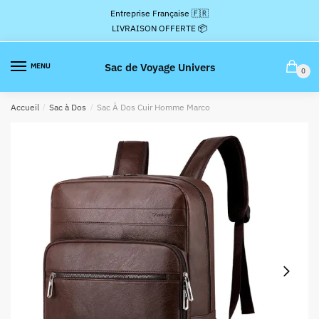
Passer
Aller
Entreprise Française 🇫🇷
à
au
LIVRAISON OFFERTE 📦
la
contenu
navigation
Sac de Voyage Univers
MENU
0
Accueil
/
Sac à Dos
/
Sac À Dos Cuir Homme Marco