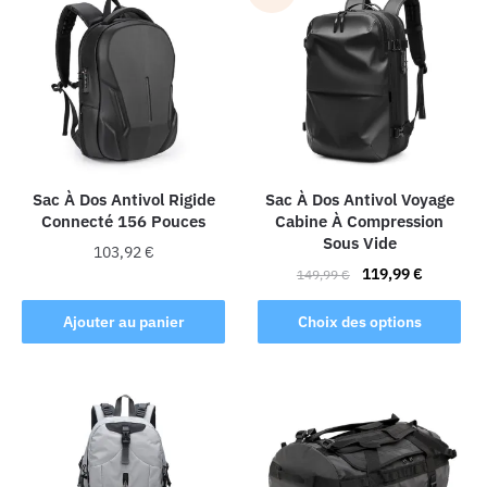
Sac À Dos Antivol Rigide
Sac À Dos Antivol Voyage
Connecté 156 Pouces
Cabine À Compression
Sous Vide
103,92
€
Le
Le
119,99
€
149,99
€
prix
prix
Ce
initial
actuel
Ajouter au panier
Choix des options
produit
était :
est :
a
149,99 €.
119,99 €.
plusieurs
variations.
Les
options