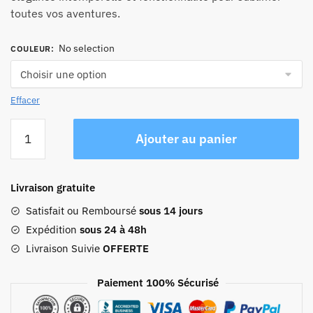
toutes vos aventures.
No selection
COULEUR
:
Effacer
quantité
Ajouter au panier
de
Sac
À
Livraison gratuite
Dos
Cuir
Satisfait ou Remboursé
sous 14 jours
Homme
Expédition
sous 24 à 48h
Marco
Livraison Suivie
OFFERTE
Paiement 100% Sécurisé