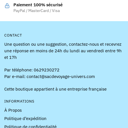
la
la
Paiement 100% sécurisé
page
page
PayPal / MasterCard / Visa
du
du
produit
produit
CONTACT
Une question ou une suggestion, contactez-nous et recevrez
une réponse en moins de 24h du lundi au vendredi entre 9h
et 17h
Par téléphone: 0629230272
Par e-mail: contact@sacdevoyage-univers.com
Cette boutique appartient à une entreprise française
INFORMATIONS
À Propos
Politique d’expédition
Politique de confidentialité