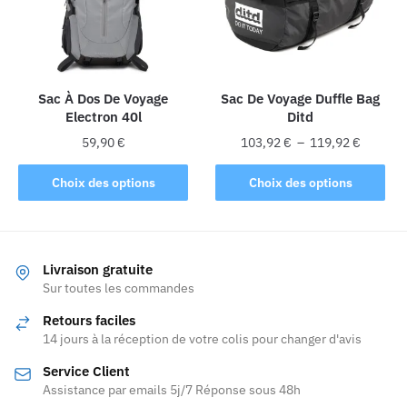
peuvent
être
choisies
sur
la
Sac À Dos De Voyage
Sac De Voyage Duffle Bag
Electron 40l
Ditd
page
du
Plage
59,90
€
103,92
€
–
119,92
€
produit
de
Ce
Ce
prix :
Choix des options
Choix des options
produit
produit
103,92 
a
a
à
plusieurs
plusieurs
119,92 
variations.
variations.
Livraison gratuite
Les
Les
Sur toutes les commandes
options
options
Retours faciles
peuvent
peuvent
14 jours à la réception de votre colis pour changer d'avis
être
être
Service Client
choisies
choisies
Assistance par emails 5j/7 Réponse sous 48h
sur
sur