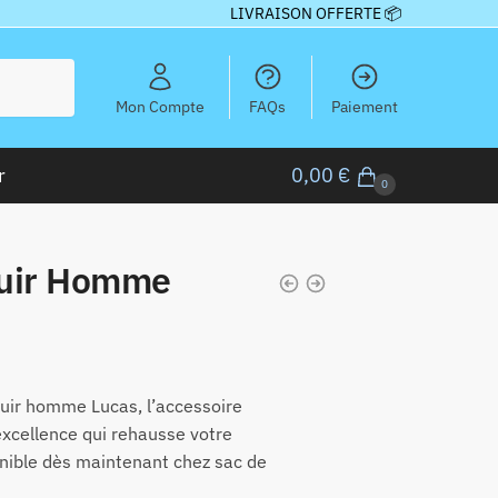
LIVRAISON OFFERTE 📦
Mon Compte
FAQs
Paiement
r
0,00
€
0
Cuir Homme
cuir homme Lucas, l’accessoire
excellence qui rehausse votre
onible dès maintenant chez sac de