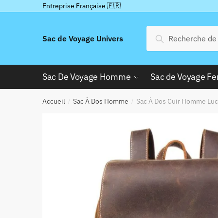
Passer
Aller
Entreprise Française 🇫🇷
à
au
la
contenu
Recherche
Recherche
Sac de Voyage Univers
navigation
pour :
Sac De Voyage Homme
Sac de Voyage 
Accueil
Sac À Dos Homme
Sac À Dos Cuir Homme Lu
/
/