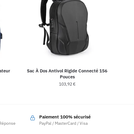
ateur
Sac À Dos Antivol Rigide Connecté 156
t
Pouces
103,92
€
Paiement 100% sécurisé
 Réponse
PayPal / MasterCard / Visa
.