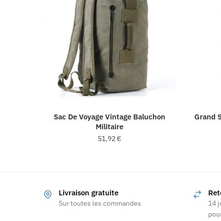
Sac De Voyage Vintage Baluchon
Grand S
Militaire
51,92
€
Ce
produit
a
Livraison gratuite
Ret
plusieurs
Sur toutes les commandes
14 j
variations.
pour
Les