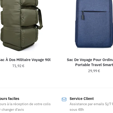
ac À Dos Militaire Voyage 90l
Sac De Voyage Pour Ordin
Portable Travel Smar
71,92
€
29,99
€
Ce
Ce
produit
produit
a
a
plusieurs
ours faciles
Service Client
plusieurs
variations.
ours à la réception de votre colis
Assistance par emails 5j/7
variations
Les
 changer d'avis
sous 48h
Les