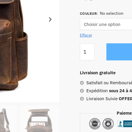
No selection
COULEUR
:
Effacer
quantité
de
Sac
À
Livraison gratuite
Dos
Satisfait ou Rembours
Cuir
Homme
Expédition
sous 24 à 
Lucas
Livraison Suivie
OFFE
Paieme