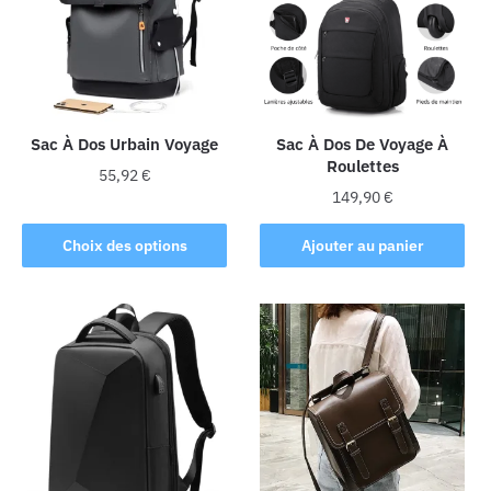
Sac À Dos Urbain Voyage
Sac À Dos De Voyage À
Roulettes
55,92
€
149,90
€
Ce
produit
Choix des options
Ajouter au panier
a
plusieurs
variations.
Les
options
peuvent
être
choisies
sur