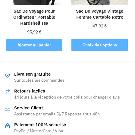
la
Sac De Voyage Pour
Sac De Voyage Vintage
page
Ordinateur Portable
Femme Cartable Retro
du
Hardshell Tsa
produit
47,92
€
95,92
€
Ce
produit
Ajouter au panier
Choix des options
a
plusieurs
variations.
Les
Livraison gratuite
Sur toutes les commandes
options
peuvent
Retours faciles
être
14 jours à la réception de votre colis pour changer d'avis
choisies
Service Client
sur
Assistance par emails 5j/7 Réponse sous 48h
la
page
Paiement 100% sécurisé
PayPal / MasterCard / Visa
du