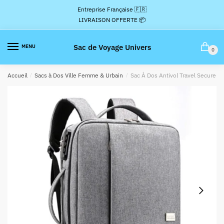
Passer
Aller
Entreprise Française 🇫🇷
à
au
LIVRAISON OFFERTE 📦
la
contenu
navigation
Sac de Voyage Univers
MENU
0
Accueil
/
Sacs à Dos Ville Femme & Urbain
/
Sac À Dos Antivol Travel Secure