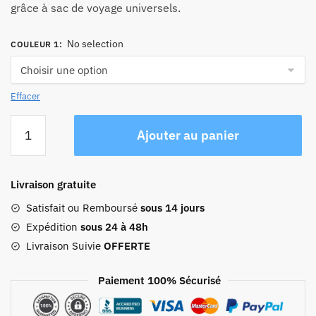
grâce à sac de voyage universels.
No selection
COULEUR 1
:
Effacer
quantité
Ajouter au panier
de
Sac
À
Livraison gratuite
Dos
Antivol
Satisfait ou Remboursé
sous 14 jours
Travel
Expédition
sous 24 à 48h
Secure
Livraison Suivie
OFFERTE
Paiement 100% Sécurisé