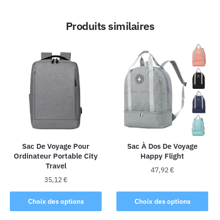
Produits similaires
Sac De Voyage Pour
Sac À Dos De Voyage
Ordinateur Portable City
Happy Flight
Travel
47,92
€
35,12
€
Ce
Ce
produit
Choix des options
Choix des options
produit
a