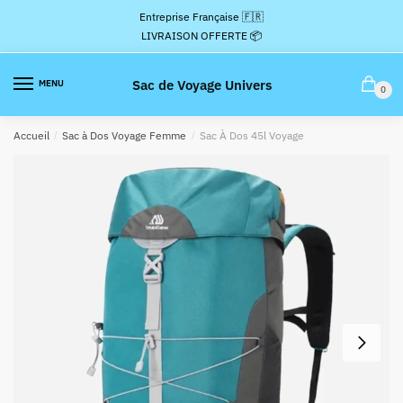
Passer
Aller
Entreprise Française 🇫🇷
à
au
LIVRAISON OFFERTE 📦
la
contenu
navigation
Sac de Voyage Univers
MENU
0
Accueil
/
Sac à Dos Voyage Femme
/
Sac À Dos 45l Voyage