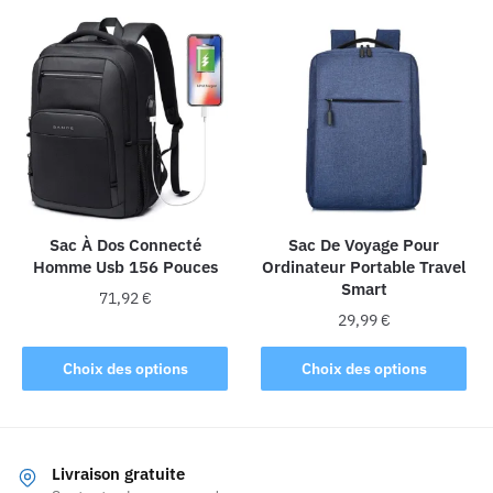
a
plusieurs
plusieurs
variations.
variations.
Les
Les
options
options
peuvent
peuvent
être
être
choisies
choisies
sur
sur
la
la
Sac À Dos Connecté
Sac De Voyage Pour
page
Homme Usb 156 Pouces
Ordinateur Portable Travel
page
du
Smart
du
produit
71,92
€
produit
29,99
€
Ce
Ce
produit
Choix des options
Choix des options
produit
a
a
plusieurs
plusieurs
variations.
variations.
Les
Livraison gratuite