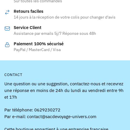
Les
Sur toutes les commandes
options
options
peuvent
Retours faciles
peuvent
être
14 jours à la réception de votre colis pour changer d'avis
être
choisies
Service Client
choisies
sur
Assistance par emails 5j/7 Réponse sous 48h
sur
la
la
page
Paiement 100% sécurisé
page
PayPal / MasterCard / Visa
du
du
produit
produit
CONTACT
Une question ou une suggestion, contactez-nous et recevrez
une réponse en moins de 24h du lundi au vendredi entre 9h
et 17h
Par téléphone: 0629230272
Par e-mail: contact@sacdevoyage-univers.com
Cette boutique appartient à une entreprise française