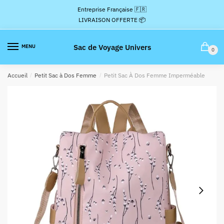
Passer
Aller
Entreprise Française 🇫🇷
à
au
LIVRAISON OFFERTE 📦
la
contenu
navigation
Sac de Voyage Univers
MENU
0
Accueil
/
Petit Sac à Dos Femme
/
Petit Sac À Dos Femme Imperméable