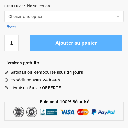
No selection
COULEUR 1
:
Effacer
quantité
Ajouter au panier
de
Petit
Sac
Livraison gratuite
À
Dos
Satisfait ou Remboursé
sous 14 jours
Femme
Expédition
sous 24 à 48h
Imperméable
Livraison Suivie
OFFERTE
Paiement 100% Sécurisé