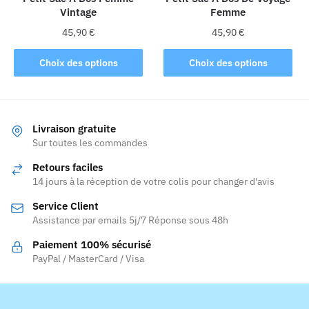
Vintage
Femme
page
du
45,90
€
45,90
€
produit
Ce
Ce
Choix des options
Choix des options
produit
produit
a
a
plusieurs
plusieurs
variations.
variations.
Livraison gratuite
Les
Les
Sur toutes les commandes
options
options
Retours faciles
peuvent
peuvent
14 jours à la réception de votre colis pour changer d'avis
être
être
Service Client
choisies
choisies
Assistance par emails 5j/7 Réponse sous 48h
sur
sur
la
la
Paiement 100% sécurisé
page
page
PayPal / MasterCard / Visa
du
du
produit
produit