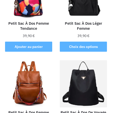
Petit Sac À Dos Femme
Petit Sac À Dos Léger
Tendance
Femme
39,90
€
39,90
€
Ce
Ajouter au panier
Choix des options
produit
a
plusieurs
variations.
Les
options
peuvent
être
choisies
sur
la
Petit Sac À Dos Femme
Petit Sac À Dos De Voyage