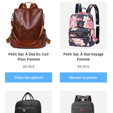
Petit Sac À Dos En Cuir
Petit Sac À Dos Voyage
Pour Femme
Femme
44,90
€
49,90
€
Ce
Choix des options
Ajouter au panier
produit
a
plusieurs
variations.
Les
options