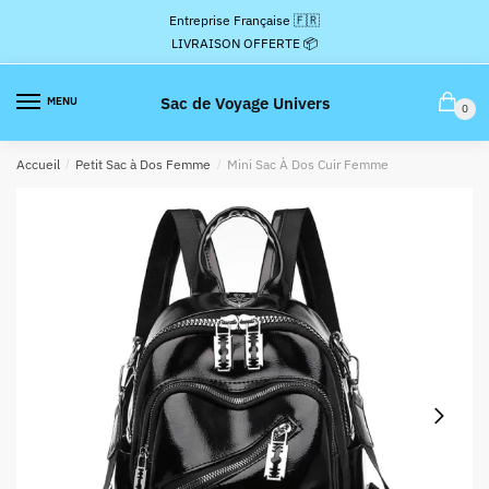
Passer
Aller
Entreprise Française 🇫🇷
à
au
LIVRAISON OFFERTE 📦
la
contenu
navigation
Sac de Voyage Univers
MENU
0
Accueil
/
Petit Sac à Dos Femme
/
Mini Sac À Dos Cuir Femme