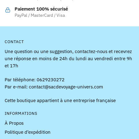
la
la
Paiement 100% sécurisé
page
page
PayPal / MasterCard / Visa
du
du
produit
produit
CONTACT
Une question ou une suggestion, contactez-nous et recevrez
une réponse en moins de 24h du lundi au vendredi entre 9h
et 17h
Par téléphone: 0629230272
Par e-mail: contact@sacdevoyage-univers.com
Cette boutique appartient à une entreprise française
INFORMATIONS
À Propos
Politique d’expédition