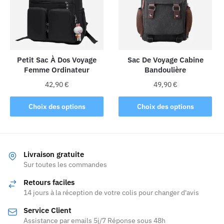
peuvent
être
choisies
sur
la
Petit Sac À Dos Voyage
Sac De Voyage Cabine
Femme Ordinateur
Bandoulière
page
du
42,90
€
49,90
€
produit
Ce
Ce
Choix des options
Choix des options
produit
produit
a
a
plusieurs
plusieurs
variations.
variations.
Livraison gratuite
Les
Les
Sur toutes les commandes
options
options
Retours faciles
peuvent
peuvent
14 jours à la réception de votre colis pour changer d'avis
être
être
Service Client
choisies
choisies
Assistance par emails 5j/7 Réponse sous 48h
sur
sur