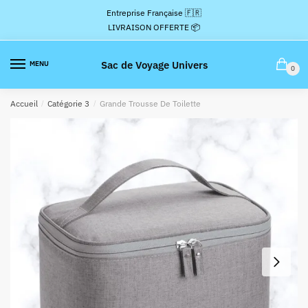
Passer
Aller
Entreprise Française 🇫🇷
à
au
LIVRAISON OFFERTE 📦
la
contenu
navigation
Sac de Voyage Univers
MENU
0
Accueil
/
Catégorie 3
/
Grande Trousse De Toilette