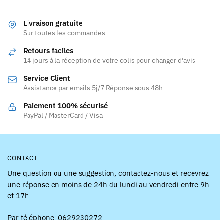
variations.
Les
Livraison gratuite
Sur toutes les commandes
options
peuvent
Retours faciles
être
14 jours à la réception de votre colis pour changer d'avis
choisies
Service Client
sur
Assistance par emails 5j/7 Réponse sous 48h
la
page
Paiement 100% sécurisé
PayPal / MasterCard / Visa
du
produit
CONTACT
Une question ou une suggestion, contactez-nous et recevrez
une réponse en moins de 24h du lundi au vendredi entre 9h
et 17h
Par téléphone: 0629230272